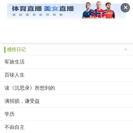
读文斋
✕
推荐
赞榜
绝品
美文
诗歌
作文
»
感悟日记
军旅生活
百味人生
读《沉思录》所想到的
满招损，谦受益
学历
不由自主