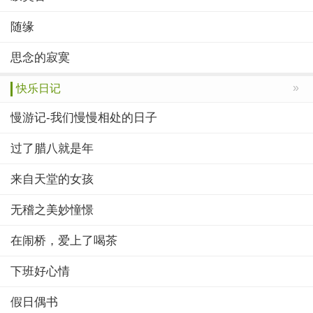
随缘
思念的寂寞
»
快乐日记
慢游记-我们慢慢相处的日子
过了腊八就是年
来自天堂的女孩
无稽之美妙憧憬
在闹桥，爱上了喝茶
下班好心情
假日偶书