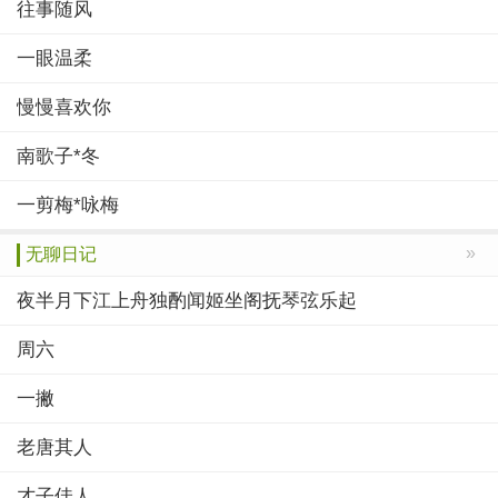
往事随风
一眼温柔
慢慢喜欢你
南歌子*冬
一剪梅*咏梅
»
无聊日记
夜半月下江上舟独酌闻姬坐阁抚琴弦乐起
周六
一撇
老唐其人
才子佳人