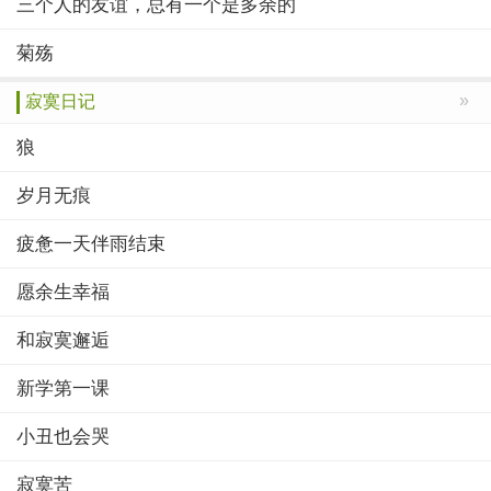
三个人的友谊，总有一个是多余的
菊殇
»
寂寞日记
狼
岁月无痕
疲惫一天伴雨结束
愿余生幸福
和寂寞邂逅
新学第一课
小丑也会哭
寂寞苦