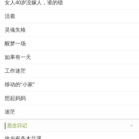
女人40岁没嫁人，谁的错
活着
灵魂失格
醒梦一场
如果有一天
工作迷茫
移动的“小家”
想起妈妈
迷茫
»
思念日记
故乡有条木兰溪