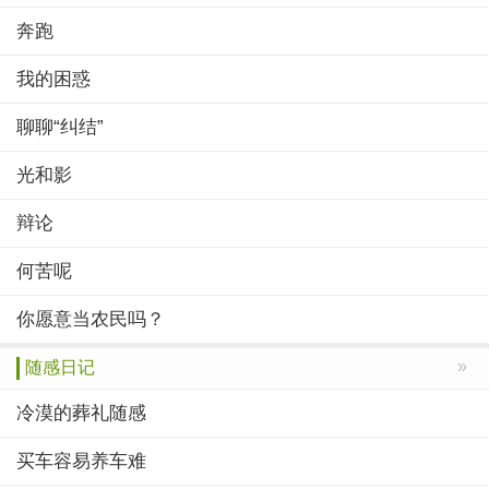
奔跑
我的困惑
聊聊“纠结”
光和影
辩论
何苦呢
你愿意当农民吗？
»
随感日记
冷漠的葬礼随感
买车容易养车难