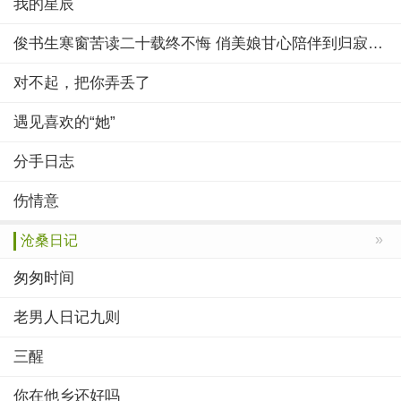
我的星辰
俊书生寒窗苦读二十载终不悔 俏美娘甘心陪伴到归寂永相随
对不起，把你弄丢了
遇见喜欢的“她”
分手日志
伤情意
»
沧桑日记
匆匆时间
老男人日记九则
三醒
你在他乡还好吗