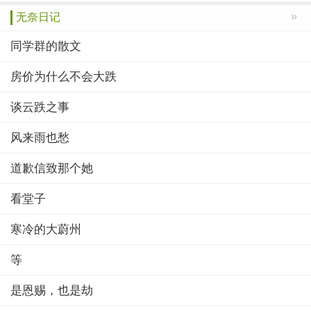
»
无奈日记
同学群的散文
房价为什么不会大跌
谈云跌之事
风来雨也愁
道歉信致那个她
看堂子
寒冷的大蔚州
等
是恩赐，也是劫