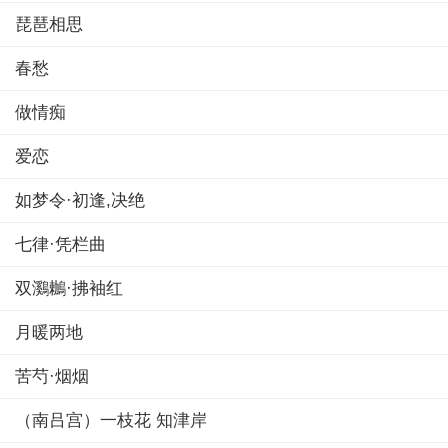
琵琶相思
春愁
做情痴
爱恋
如梦令·初逢,决绝
七律·凭栏曲
双鸂鶒·拂袖红
月暖两地
苦芍·烟烟
（南吕宫）一枝花 知津岸