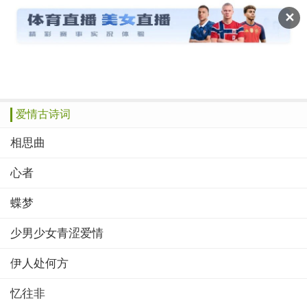
读文斋
✕
推荐
赞榜
绝品
美文
诗歌
作文
爱情古诗词
相思曲
心者
蝶梦
少男少女青涩爱情
伊人处何方
忆往非