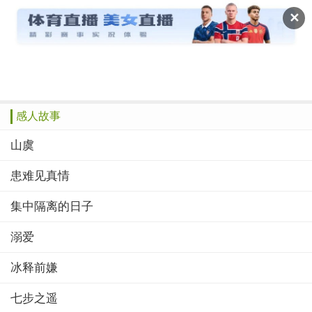
读文斋
✕
推荐
赞榜
绝品
美文
诗歌
作文
感人故事
山虞
患难见真情
集中隔离的日子
溺爱
冰释前嫌
七步之遥