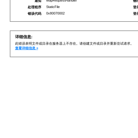
MapRequestHandler
通知
物
StaticFile
处理程序
登
0x80070002
错误代码
登
详细信息:
此错误表明文件或目录在服务器上不存在。请创建文件或目录并重新尝试请求。
查看详细信息 »