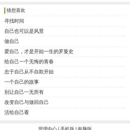
自己一直在跟着大众走着，直到读研毕业，好像有一点
明白了自己为什么要过现在的生活。从来都不是被动地
猜您喜欢
走着，一直都是自己无形地选择，只是被外界遮挡了，
寻找时间
看不清楚自己的道路。
自己也可以是风景
做自己
慢慢地，一路跌跌撞撞，不知道自己想要什么。每
次在选择之后，总是后悔、遗憾。其实，回想我们走过
爱自己，才是开始一生的罗曼史
的路，看过的风景，会带着遗憾，但都是属于我们自己
给自己一个无悔的青春
的故事。
忠于自己从不自欺开始
我们在这趟旅行中，会迷茫，会走错，会停留，会
一个自己的故事
失落……但我们终究会找到自己。(作者:瑾梅)
别让自己一无所有
改变自己与做回自己
寻找自己的散文2
活给自己看
活着，活着，我把自己活丢了。我找不到自己，看
不清方向，丢失了快乐的勇气，尽管见到别人面带笑
管理中心
|
手机版
|
电脑版