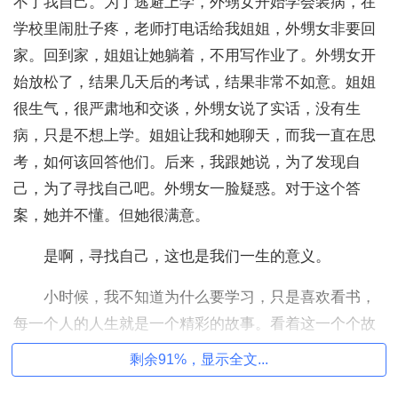
不了我自己。为了逃避上学，外甥女开始学会装病，在
学校里闹肚子疼，老师打电话给我姐姐，外甥女非要回
家。回到家，姐姐让她躺着，不用写作业了。外甥女开
始放松了，结果几天后的考试，结果非常不如意。姐姐
很生气，很严肃地和交谈，外甥女说了实话，没有生
病，只是不想上学。姐姐让我和她聊天，而我一直在思
考，如何该回答他们。后来，我跟她说，为了发现自
己，为了寻找自己吧。外甥女一脸疑惑。对于这个答
案，她并不懂。但她很满意。
是啊，寻找自己，这也是我们一生的意义。
小时候，我不知道为什么要学习，只是喜欢看书，
每一个人的人生就是一个精彩的故事。看着这一个个故
事，仿佛自己正在体验不一样的生活。高中的时候，只
剩余91%，显示全文...
是觉得大家都在努力地学习，自己不学习能干什么呢。