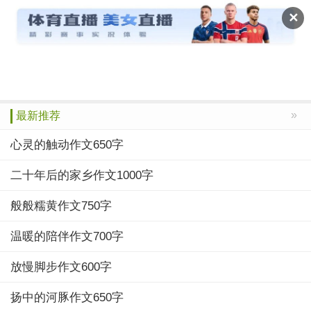
作文宝典
✕
推荐
小学
初中
高中
绝品
搜索
»
最新推荐
心灵的触动作文650字
二十年后的家乡作文1000字
般般糯黄作文750字
温暖的陪伴作文700字
放慢脚步作文600字
扬中的河豚作文650字