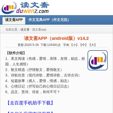
读文斋APP
作文宝典APP（作文无忧）
当前位置：
读文斋
- 读文斋app
读文斋APP（android版）v14.2
更新:2020-5-26
下载:
126481
次
字体:【
小
】【
中
】【
大
】
【软件介绍】
1、美文阅读（伤感，爱情，亲情，友情，励志，校
园，人生感悟）
2、散文精选（抒情散文，爱情散文）
3、诗歌欣赏（现代诗歌，爱情诗歌，古诗古词）
4、短篇故事（感人，爱情，情感，励志）
5、心情日记（抒写自己的心情日记日志）
6、品文、赏诗、诗友，有何不可？
【去百度手机助手下载】