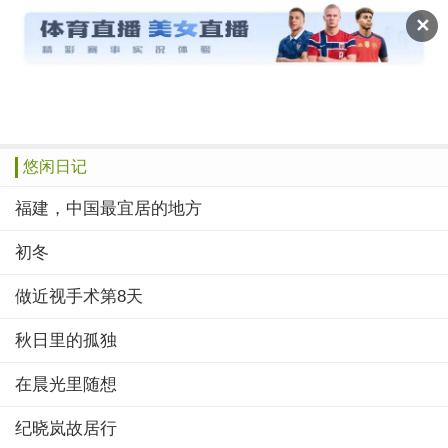
读文斋
✕
推荐
赞榜
绝品
美文
诗歌
作文
悠闲日记
福建，中国最宜居的地方
初冬
做近视手术第8天
秋日里的孤独
在晨光里随想
纪晓岚故居行