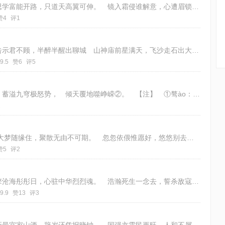
年少常怀报国心，逢疑必问自殷勤。 曾思学富能开路，只道天高翼可伸。 镜入霜侵谁解意，心遭眉锁恨常临。 于今莫问枯衰否，壁
赞4
评1
沙丘起伏杂草生，虎啸亭里扬美名 乡县告示君不顾，半醉半醒出聊城 山神庙前星满天，飞沙走石出大虫 英雄提棒挥朴刀，跃骑砸拳
9.5
赞6
评5
黑云万里匿蛟龙， 电破长空驭骜①风。 蓄溢九穹极怒势， 倾天覆地噬峥嵘②。 【注】 ①骜ào：放纵奔驰 服偃蹇以低昂兮，
2
感恩遇见——观《你好李焕英》有感 人生大梦随缘住，聚散无由不可期。 忽忽依偎惟愿好，悠悠别去莫伤离。 常言八九难如意，称
赞5
评2
恸动英雄血染尘，披肝沥胆卫国门。 手擎沧海彤彤日，心驻中华烈烈魂。 浩瀚死生一念去，誓杀敌寇万年神。 终将驱促虎狼旅，噬
9.9
赞13
评3