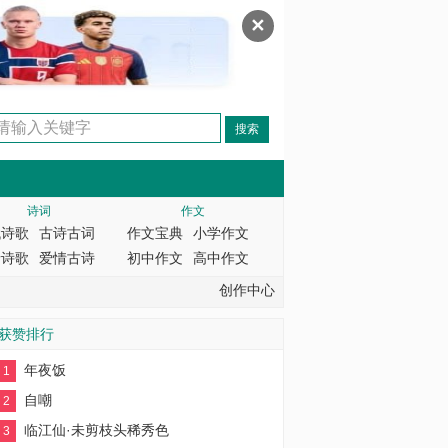
✕
诗词
作文
代诗歌
古诗古词
作文宝典
小学作文
情诗歌
爱情古诗
初中作文
高中作文
创作中心
获赞排行
年夜饭
1
自嘲
2
临江仙·未剪枝头稀秀色
3