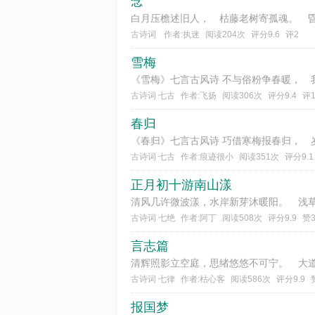
念
古诗词
作者:执迷
阅读204次
评分9.6
评2
雪梅
《雪梅》七言古风诗 不与俗粉争春暖， 
古诗词 七古
作者:飞扬
阅读306次
评分9.4
评
春归
古诗词 七古
作者:痕迹很小
阅读351次
评分9.1
正月初十游南山漾
古诗词 七绝
作者:阿丁
阅读508次
评分9.9
赞
言志篇
古诗词 七律
作者:枯心客
阅读586次
评分9.9
报国梦