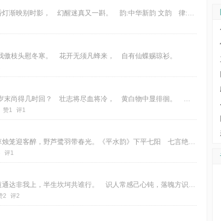
白月压檐述旧人， 枯藤老树寄孤魂。 昏灯渐映别时影， 幻醒迷真又一斟。 韵:中华新韵 文韵 律:仄起七绝 首句入韵
我傲枝头慰冬寒。 花开无须凡蜂来， 自有仙蝶赐琼衫。
1
《春归》七言古风诗 巧借寒梅报春归， 岁末尚得几时回？ 壮志将尽血将冷， 黄白物中显徘徊。 一朝霜剑未曾试， 三重峦峰惹
赞1
评1
清风几许微波漾，水岸新芽沐暖阳。 浅草烛笼迎客醉，野芦鹭羽带春光。《平水韵》下平七阳 七言绝句，平起首句不入韵
3
评1
清辉照影立空庭，思绪悠悠不可宁。 大道通达非我上，半生坎坷共谁行。 识人常感己心钝，落魄方识兽性憎。 何用浓醪消块垒，尚
赞2
评2