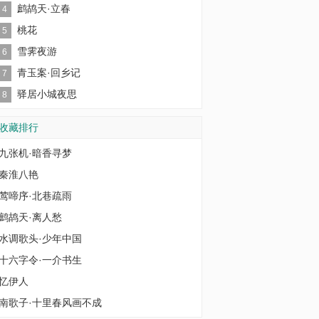
鹧鸪天·立春
4
桃花
5
雪霁夜游
6
青玉案·回乡记
7
驿居小城夜思
8
收藏排行
九张机·暗香寻梦
秦淮八艳
莺啼序·北巷疏雨
鹧鸪天·离人愁
水调歌头·少年中国
十六字令·一介书生
忆伊人
南歌子·十里春风画不成