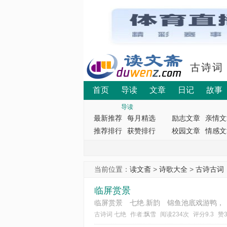
古诗词
首页
导读
文章
日记
故事
导读
最新推荐
每月精选
励志文章
亲情文
推荐排行
获赞排行
校园文章
情感文
当前位置：
读文斋
>
诗歌大全
>
古诗古词
临屏赏景
临屏赏景 七绝.新韵 锦鱼池底戏游鸭，
古诗词 七绝
作者:飘雪
阅读234次
评分9.3
赞