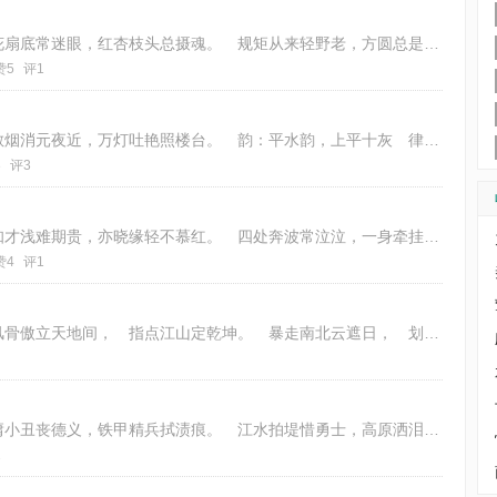
身若蜉蝣渺似尘，浮生碌碌又一春。 桃花扇底常迷眼，红杏枝头总摄魂。 规矩从来轻野老，方圆总是误王孙。 一图官帽一图醉，君
赞5
评1
东风一夜柳芽开，小院樱花似雪来。 云散烟消元夜近，万灯吐艳照楼台。 韵：平水韵，上平十灰 律：七言绝句，平起首句入韵
3
评3
渺若细尘飘似蓬，总将碌碌伴浮生。 诚知才浅难期贵，亦晓缘轻不慕红。 四处奔波常泣泣，一身牵挂苦营营。 终然功败无从悔，岂
赞4
评1
风云变幻龙搅雪， 狂怒娇子泣鬼神。 风骨傲立天地间， 指点江山定乾坤。 暴走南北云遮日， 划定疆土风卷云。
加勒从来怨恨深，军旗赤胆护昆仑。 愚庸小丑丧德义，铁甲精兵拭渍痕。 江水拍堤惜勇士，高原洒泪葬英魂。 宁安若问谁艰苦，万
2