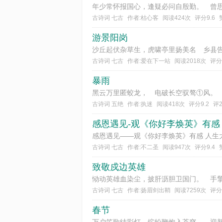
古诗词 七古
作者:枯心客
阅读424次
评分9.6
游景阳岗
古诗词 七古
作者:爱在下一站
阅读2018次
评分
暴雨
古诗词 五绝
作者:执迷
阅读418次
评分9.2
评
感恩遇见-观《你好李焕英》有感
古诗词 七古
作者:不二圣
阅读947次
评分9.4
致敬戍边英雄
古诗词 七古
作者:扬眉剑出鞘
阅读7259次
评分
春节