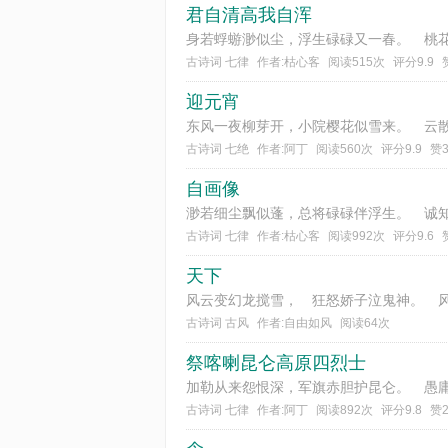
君自清高我自浑
古诗词 七律
作者:枯心客
阅读515次
评分9.9
迎元宵
古诗词 七绝
作者:阿丁
阅读560次
评分9.9
赞
自画像
古诗词 七律
作者:枯心客
阅读992次
评分9.6
天下
古诗词 古风
作者:自由如风
阅读64次
祭喀喇昆仑高原四烈士
古诗词 七律
作者:阿丁
阅读892次
评分9.8
赞