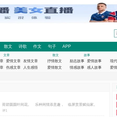
散文
诗歌
作文
句子
APP
文章
散文
故事
章
爱情文章
友情文章
抒情散文
励志故事
爱情故事
现
章
伤感文章
人生感悟
爱情散文
情感故事
感人故事
爱
 荷碧圆圆叶间花。 乐种闲情添意趣， 临屏赏景赋仙家。
3
评1