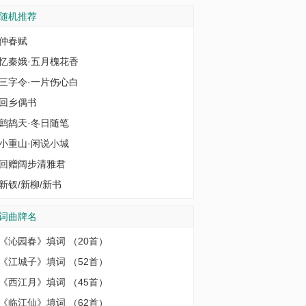
随机推荐
仲春赋
忆秦娥·五月槐花香
三字令·一片伤心白
回乡偶书
鹧鸪天·冬日随笔
小重山·闲说小城
回赠阔步清雅君
新钗/新柳/新书
词曲牌名
《沁园春》填词
（20首）
《江城子》填词
（52首）
《西江月》填词
（45首）
《临江仙》填词
（62首）