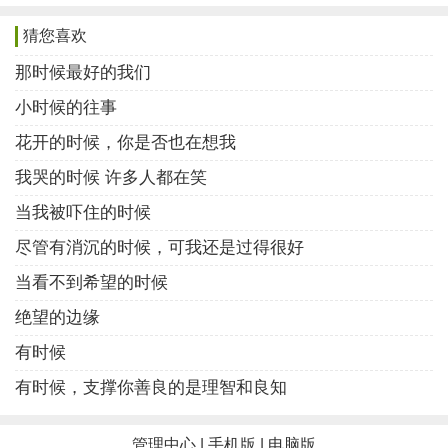
当自己因失去了劳动和工作能力而陷入绝望，这时
猜您喜欢
应对的唯一办法就是将问题想开，自己原谅自己，自己
那时候最好的我们
给自己宽心。如果你失去双手，这时你要想到世上还有
小时候的往事
不但失去双手，还失去了双脚的人。这时自己感到自己
比别人活的好。如果失去了双眼，这时你要想到世上还
花开的时候，你是否也在想我
有即失去了双眼，又失去了听力的人，这时你才会心里
我哭的时候 许多人都在笑
感到你比这些人还幸福。等等，这就是应对人生绝望的
当我被吓住的时候
最好方法。绝望就好像清晨的迷雾，当太阳升起，迷雾
尽管有消沉的时候，可我还是过得很好
渐散，一切美景才会显现。我们要相信心中的那道希望
当看不到希望的时候
之光，定会把我们心中的绝望迷雾驱散，迎面而来的将
绝望的边缘
是美好的幸福生活。
有时候
一句话：遇到坏事取其轻，遇到利时取其重。这就
有时候，支撑你善良的是理智和良知
是应对一切绝望的最好公式。面对巳经发生事情，只有
去接受。不论什么原因让你对生活绝望，你都要明白已
管理中心
|
手机版
|
电脑版