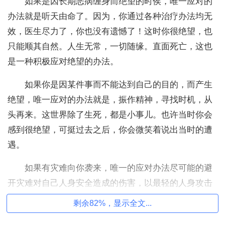
如果是因长期恶病缠身而绝望的时侯，唯一应对的
办法就是听天由命了。因为，你通过各种治疗办法均无
效，医生尽力了，你也没有遗憾了！这时你很绝望，也
只能顺其自然。人生无常，一切随缘。直面死亡，这也
是一种积极应对绝望的办法。
如果你是因某件事而不能达到自己的目的，而产生
绝望，唯一应对的办法就是，振作精神，寻找时机，从
头再来。这世界除了生死，都是小事儿。也许当时你会
感到很绝望，可挺过去之后，你会微笑着说出当时的遭
遇。
如果有灾难向你袭来，唯一的应对办法尽可能的避
开灾难对自己人身安全造成的伤害，以最轻的人身攻击
而跺过一劫，将危险降到最低。人常说：留得青山在，
剩余82%，显示全文...
不怕没柴烧。