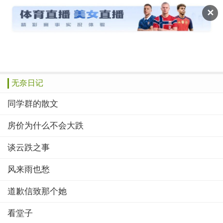
读文斋
✕
推荐
赞榜
绝品
美文
诗歌
作文
无奈日记
同学群的散文
房价为什么不会大跌
谈云跌之事
风来雨也愁
道歉信致那个她
看堂子