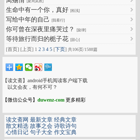
离殇情
[夏周岚夜]
生命中有一个你，真好
[栢浅]
写给中年的自己
[我看行]
你可曾在深夜里痛哭过？
[旋律]
等待旅行而归的栀子花
[甜心]
[首页] [上页]
1
2
3
4
5
[
下页
]
共106页/1588篇
【读文斋】android手机阅读客户端下载
以文会友，有何不可？
【微信公众号】
duwenz-com
更多精彩
读文斋网
最新文章
经典文章
散文精选
故事之会
诗歌诗句
心情日记
句子大全
作文宝典