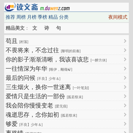
推荐
周榜
月榜
季榜
精品
分类
夜间模式
精品美文
：
文
诗
句
苟且
[村落]
不畏将来，不念过往
[黎明的前奏]
你的影子渐渐清晰，我该喜该悲
[一醉方休]
一往情深为年华
[唯伊，離殤🍃]
最后的问候
[不良】少年＆]
三生烟火，换你一世迷离
[一叶笔划]
爱情只是生活的一部份
[孤若祭末]
我会陪你慢慢变老
[爱无痕]
魂逝思存，念你如初
[孤若祭末]
够爱
[不良】少年＆]