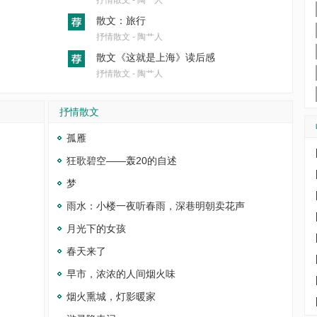
抒情散文 - 陶艹人
散文：旅行
抒情散文 - 陶艹人
散文《这就是上海》读后感
抒情散文 - 陶艹人
抒情散文
孤雁
狂歌碧空——轰20的自述
梦
雨水：小楼一夜听春雨，深巷明朝卖花声
月光下的女孩
春天来了
早市，浓浓的人间烟火味
烟火熏城，灯影暖家