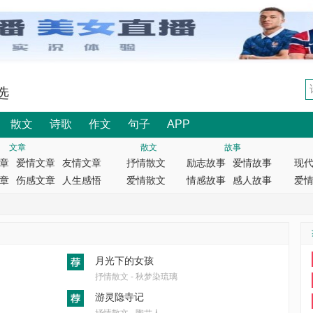
选
散文
诗歌
作文
句子
APP
文章
散文
故事
章
爱情文章
友情文章
抒情散文
励志故事
爱情故事
现
章
伤感文章
人生感悟
爱情散文
情感故事
感人故事
爱
月光下的女孩
抒情散文 - 秋梦染琉璃
游灵隐寺记