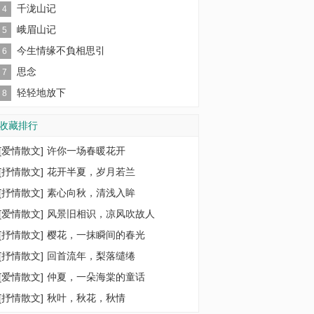
千泷山记
4
峨眉山记
5
今生情缘不負相思引
6
思念
7
轻轻地放下
8
收藏排行
[
爱情散文
]
许你一场春暖花开
[
抒情散文
]
花开半夏，岁月若兰
[
抒情散文
]
素心向秋，清浅入眸
[
爱情散文
]
风景旧相识，凉风吹故人
[
抒情散文
]
樱花，一抹瞬间的春光
[
抒情散文
]
回首流年，梨落缱绻
[
爱情散文
]
仲夏，一朵海棠的童话
[
抒情散文
]
秋叶，秋花，秋情