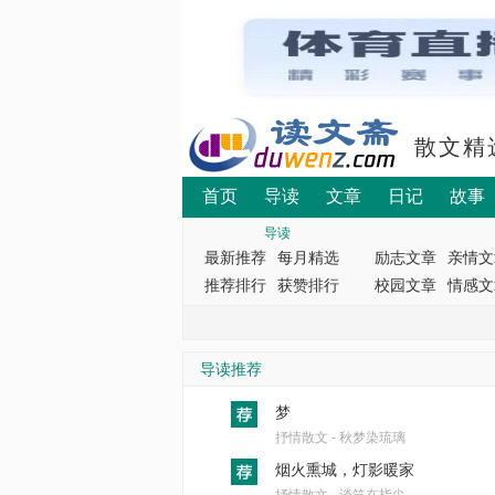
散文精
首页
导读
文章
日记
故事
导读
最新推荐
每月精选
励志文章
亲情文
推荐排行
获赞排行
校园文章
情感文
导读推荐
梦
抒情散文 - 秋梦染琉璃
烟火熏城，灯影暖家