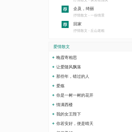
抒情散文 - 谈笑在指尖
企及，绮丽
抒情散文 - 一份情景
回家
抒情散文 - 丘山老粗
爱情散文
晚霞寄相思
让爱随风飘落
那些年，错过的人
爱殇
你是一树一树的花开
情满西楼
我的女王陛下
你若安好，便是晴天