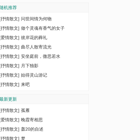
随机推荐
[
抒情散文
]
问世间情为何物
[
抒情散文
]
做个灵魂有香气的女子
[
爱情散文
]
彼岸花的葬礼
[
抒情散文
]
曲尽人散寄流光
[
抒情散文
]
安坐庭前，微思若水
[
抒情散文
]
月下独影
[
抒情散文
]
始得灵山游记
[
抒情散文
]
来吧
最新更新
[
抒情散文
]
孤雁
[
爱情散文
]
晚霞寄相思
[
抒情散文
]
轰20的自述
[
抒情散文
]
梦