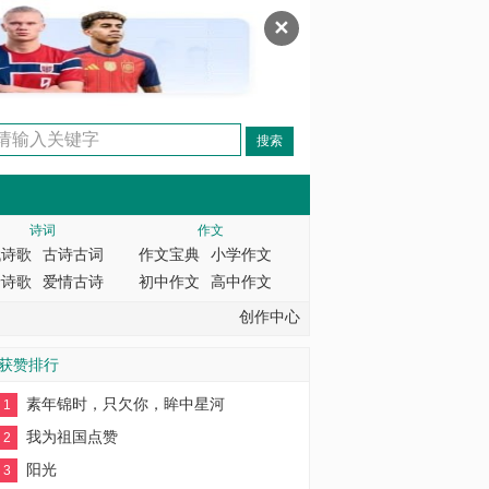
✕
诗词
作文
代诗歌
古诗古词
作文宝典
小学作文
情诗歌
爱情古诗
初中作文
高中作文
创作中心
获赞排行
素年锦时，只欠你，眸中星河
1
我为祖国点赞
2
阳光
3