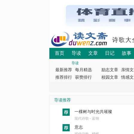
诗歌大
首页
导读
文章
日记
故事
导读
最新推荐
每月精选
励志文章
亲情文
推荐排行
获赞排行
校园文章
情感文
导读推荐
一棵树与时光共璀璨
现代诗歌 - 蓝翎
意志