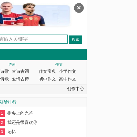
✕
诗词
作文
代诗歌
古诗古词
作文宝典
小学作文
情诗歌
爱情古诗
初中作文
高中作文
创作中心
获赞排行
指尖上的光芒
1
我还是很喜欢你
2
记忆
3