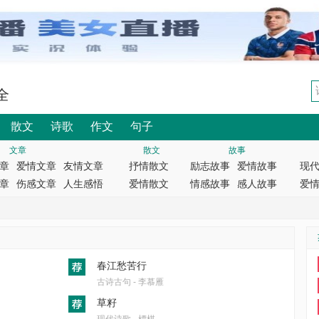
全
散文
诗歌
作文
句子
文章
散文
故事
章
爱情文章
友情文章
抒情散文
励志故事
爱情故事
现
章
伤感文章
人生感悟
爱情散文
情感故事
感人故事
爱
春江愁苦行
古诗古句 - 李慕雁
草籽