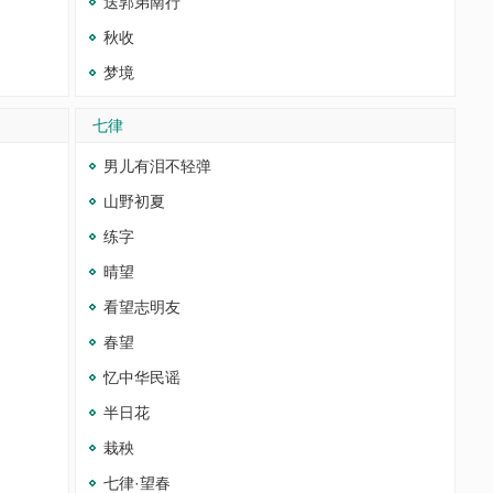
送郭弟南行
秋收
梦境
七律
男儿有泪不轻弹
山野初夏
练字
晴望
看望志明友
春望
忆中华民谣
半日花
栽秧
七律·望春