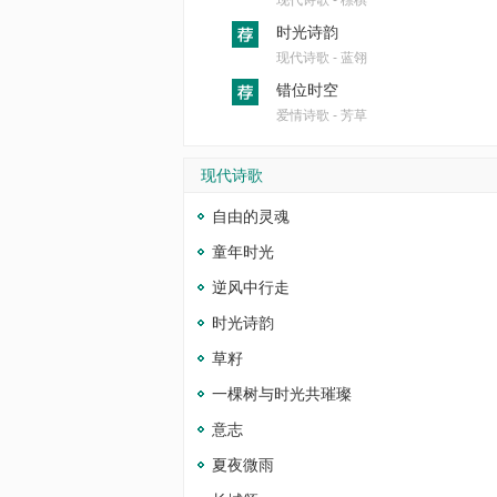
现代诗歌 - 標棋
时光诗韵
现代诗歌 - 蓝翎
错位时空
爱情诗歌 - 芳草
现代诗歌
自由的灵魂
童年时光
逆风中行走
时光诗韵
草籽
一棵树与时光共璀璨
意志
夏夜微雨