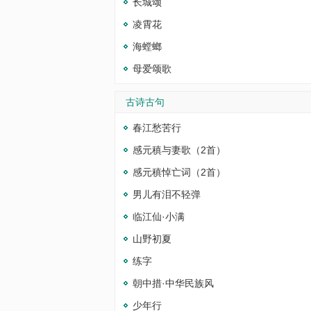
长城颂
凌霄花
海螳螂
母爱颂歌
古诗古句
春江愁苦行
感元稹与妻歌（2首）
感元稹悼亡词（2首）
男儿有泪不轻弹
临江仙·小满
山野初夏
练字
朝中措·中华民族风
少年行