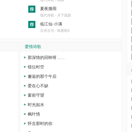
现代诗歌 - 標棋
夏夜微雨
现代诗歌 - 月下疏影
临江仙·小满
古诗古句 - 响尾蛇li
爱情诗歌
那深情的回眸呀……
错位时空
邂逅的那个午后
爱在心不缺
窗前守望
时光如水
枫叶情
怀念那时的你