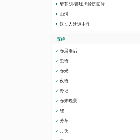
醉花阴·狮峰虎岭忆回眸
山河
送友人途道中作
五绝
春晨雨后
虫语
春光
夜语
野记
春来晚景
雀
芳草
月夜