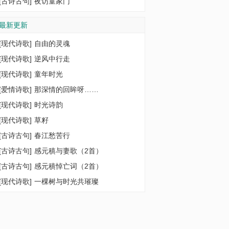
[
古诗古句
]
夜访童家门
最新更新
[
现代诗歌
]
自由的灵魂
[
现代诗歌
]
逆风中行走
[
现代诗歌
]
童年时光
[
爱情诗歌
]
那深情的回眸呀……
[
现代诗歌
]
时光诗韵
[
现代诗歌
]
草籽
[
古诗古句
]
春江愁苦行
[
古诗古句
]
感元稹与妻歌（2首）
[
古诗古句
]
感元稹悼亡词（2首）
[
现代诗歌
]
一棵树与时光共璀璨