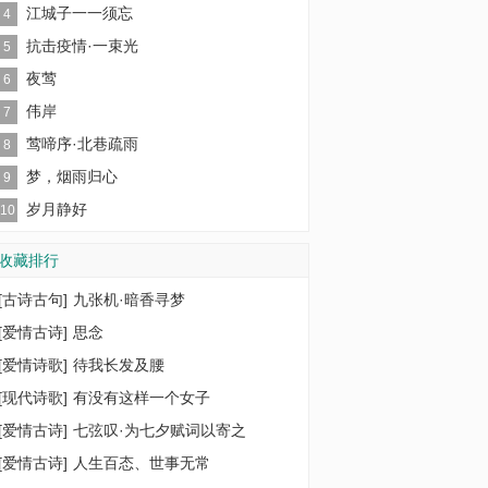
江城子一一须忘
4
抗击疫情·一束光
5
夜莺
6
伟岸
7
莺啼序·北巷疏雨
8
梦，烟雨归心
9
岁月静好
10
收藏排行
[
古诗古句
]
九张机·暗香寻梦
[
爱情古诗
]
思念
[
爱情诗歌
]
待我长发及腰
[
现代诗歌
]
有没有这样一个女子
[
爱情古诗
]
七弦叹·为七夕赋词以寄之
[
爱情古诗
]
人生百态、世事无常