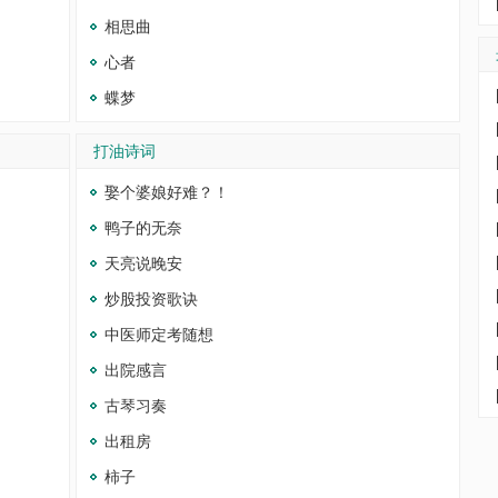
相思曲
心者
蝶梦
打油诗词
娶个婆娘好难？！
鸭子的无奈
天亮说晚安
炒股投资歌诀
中医师定考随想
出院感言
古琴习奏
出租房
柿子