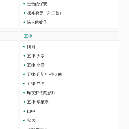
进击的保安
摆摊卖货（外二首）
恼人的蚊子
五律
团扇
五律·大寒
五律·小雪
五律·迎新年·羡人间
五律·立冬
昨夜梦忆蔡恩师
五律·续范亭
山中
秋居