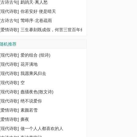
[
古诗古句
]
鹧鸪天·离人愁
[
现代诗歌
]
你若安好 便是晴天
[
古诗古句
]
莺啼序·北巷疏雨
[
爱情诗歌
]
三生摹刻既成假，何苦三世百年修
随机推荐
[
现代诗歌
]
爱的组合 (组诗)
[
现代诗歌
]
花开满地
[
现代诗歌
]
我愿乘风归去
[
现代诗歌
]
空
[
现代诗歌
]
蠢骚夜色(散文诗)
[
现代诗歌
]
绝不说爱你
[
爱情诗歌
]
素颜若雪
[
爱情诗歌
]
撕夜
[
现代诗歌
]
做一个人人都喜欢的人