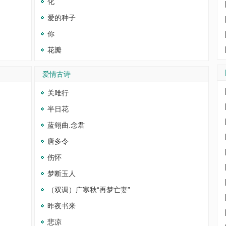
化
爱的种子
你
花瓣
爱情古诗
关雎行
半日花
蓝翎曲.念君
唐多令
伤怀
梦断玉人
（双调）广寒秋“再梦亡妻”
昨夜书来
悲凉