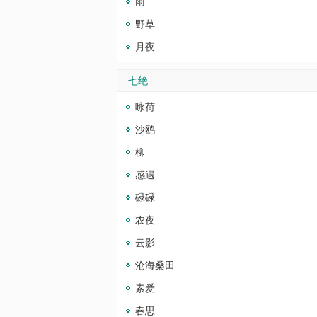
雨
野草
月夜
七绝
咏荷
沙鸥
柳
感遇
碌碌
农夜
云影
沧海桑田
素爱
春思