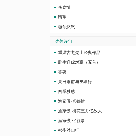
伤春情
晴望
栀兮悠悠
优美诗句
重温古龙先生经典作品
辞牛迎虎对联（五首）
暮夜
夏日雨前与友期行
四季独感
渔家傲·闽都情
渔家傲·桃花三月忆故人
渔家傲·忆往事
郴州莽山行