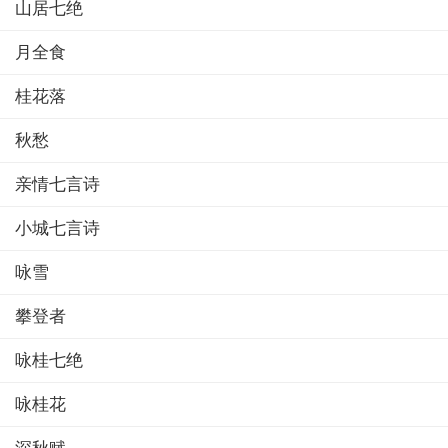
山居七绝
月全食
桂花落
秋愁
亲情七言诗
小城七言诗
咏雪
攀登者
咏桂七绝
咏桂花