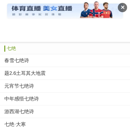
读文斋
✕
推荐
赞榜
绝品
美文
诗歌
作文
七绝
春雪七绝诗
题2.6土耳其大地震
元宵节七绝诗
中年感悟七绝诗
游西湖七绝诗
七绝·大寒