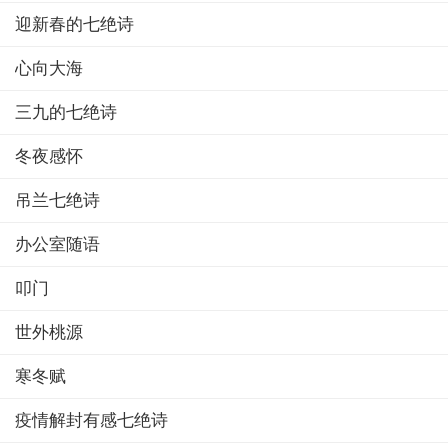
迎新春的七绝诗
心向大海
三九的七绝诗
冬夜感怀
吊兰七绝诗
办公室随语
叩门
世外桃源
寒冬赋
疫情解封有感七绝诗