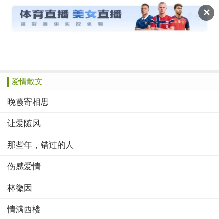
读文斋
✕
推荐
赞榜
绝品
美文
诗歌
作文
爱情散文
晚霞寄相思
让爱随风
那些年，错过的人
伤感爱情
林徽因
情满西楼