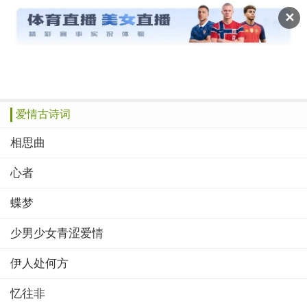
读文斋
✕
推荐
赞榜
绝品
美文
诗歌
作文
爱情古诗词
相思曲
心者
蝶梦
少男少女青涩爱情
伊人处何方
忆往非