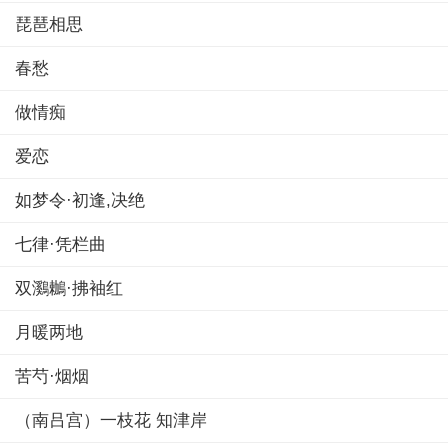
琵琶相思
春愁
做情痴
爱恋
如梦令·初逢,决绝
七律·凭栏曲
双鸂鶒·拂袖红
月暖两地
苦芍·烟烟
（南吕宫）一枝花 知津岸