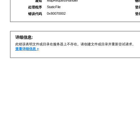
MapRequestHandler
通知
物
StaticFile
处理程序
登
0x80070002
错误代码
登
详细信息:
此错误表明文件或目录在服务器上不存在。请创建文件或目录并重新尝试请求。
查看详细信息 »