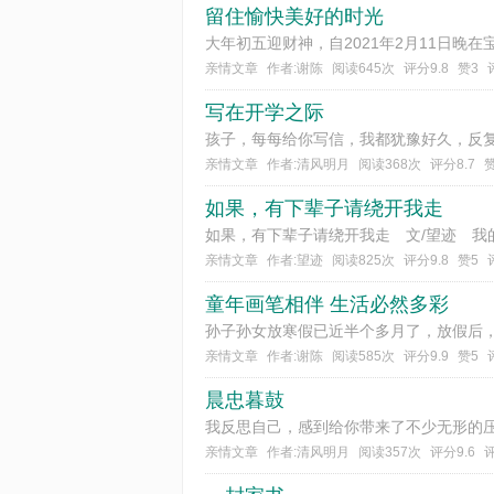
留住愉快美好的时光
亲情文章
作者:谢陈
阅读645次
评分9.8
赞3
写在开学之际
亲情文章
作者:清风明月
阅读368次
评分8.7
赞
如果，有下辈子请绕开我走
亲情文章
作者:望迹
阅读825次
评分9.8
赞5
童年画笔相伴 生活必然多彩
亲情文章
作者:谢陈
阅读585次
评分9.9
赞5
晨忠暮鼓
亲情文章
作者:清风明月
阅读357次
评分9.6
评