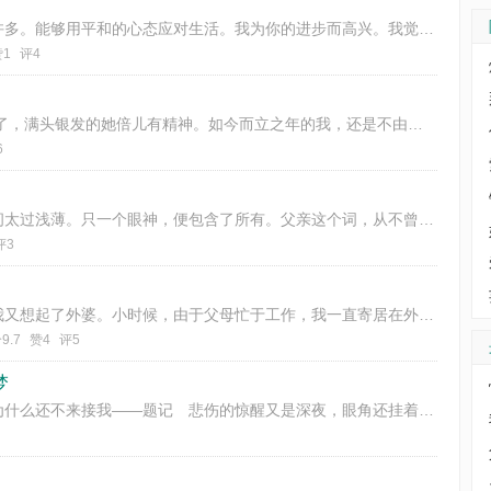
几年来，你也有很大的进步。乐观积极了许多。能够用平和的心态应对生活。我为你的进步而高兴。我觉得你还有更大的进步空间，作为
1
评4
奶奶的味道 文/望迹 奶奶已经八十多岁了，满头银发的她倍儿有精神。如今而立之年的我，还是不由得怀念奶奶的味道。奶奶蒸的馒
6
不曾说感谢，不曾说辛苦，言语在你我之间太过浅薄。只一个眼神，便包含了所有。父亲这个词，从不曾沧桑，时光岁月流淌，冲不散这
评3
茶花，静静地开放，腊梅，淡淡地飘香，我又想起了外婆。小时候，由于父母忙于工作，我一直寄居在外婆家。我喜欢外婆柔柔地说着话
9.7
赞4
评5
梦
别的孩子都被接走了，我的齐天大圣啊你为什么还不来接我——题记 悲伤的惊醒又是深夜，眼角还挂着泪水，枕头浸湿了大半，果然大