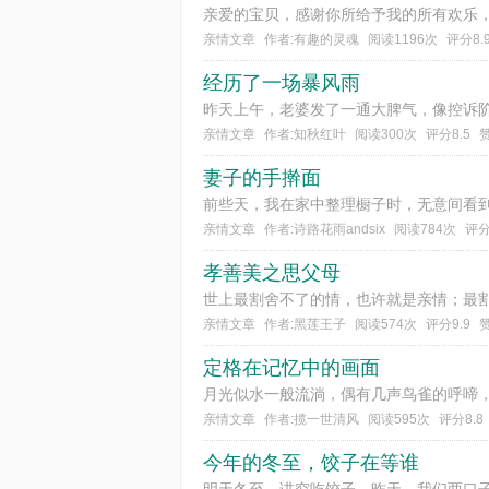
亲情文章
作者:有趣的灵魂
阅读1196次
评分8.
经历了一场暴风雨
亲情文章
作者:知秋红叶
阅读300次
评分8.5
赞
妻子的手擀面
亲情文章
作者:诗路花雨andsix
阅读784次
评分
孝善美之思父母
亲情文章
作者:黑莲王子
阅读574次
评分9.9
赞
定格在记忆中的画面
亲情文章
作者:揽一世清风
阅读595次
评分8.8
今年的冬至，饺子在等谁