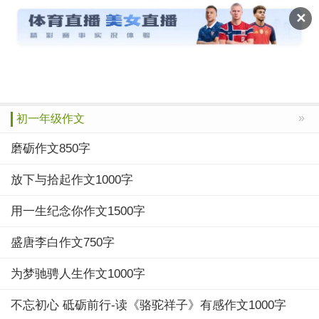
作文宝典
✕
推荐
小学
初中
高中
绝品
搜索
»
初一年级作文
磨砺作文850字
放下与拾起作文1000字
用一生纪念你作文1500字
盛唐李白作文750字
为梦驰骋人生作文1000字
不忘初心 砥砺前行-读《骆驼祥子》有感作文1000字