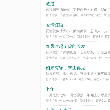
透过
爱情诗歌
作者:凭海临风
阅读192次
评分8.9
赞
爱情狂语
爱情诗歌
作者:写一点
阅读238次
评分8.8
评3
春风吹起了你的长发
爱情诗歌
作者:亘古陈连红
阅读492次
赞2
评2
如果有缘，来生再见
爱情诗歌
作者:Mr God
阅读309次
评分9.7
评
七年
爱情诗歌
作者:一剑逍遥
阅读164次
评分9.2
评