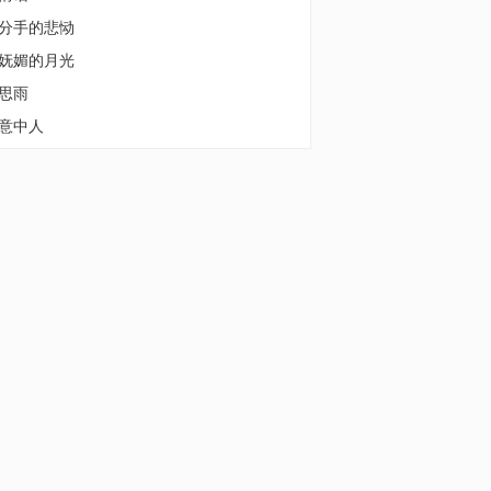
分手的悲恸
妩媚的月光
思雨
意中人