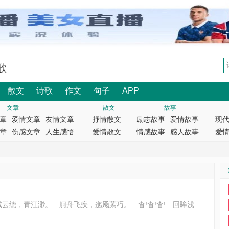
歌
散文
诗歌
作文
句子
APP
文章
散文
故事
章
爱情文章
友情文章
抒情散文
励志故事
爱情故事
现
章
伤感文章
人生感悟
爱情散文
情感故事
感人故事
爱
玫瑰展，佳期短。 落英枯谢尘泥缱。 绒云绕，青江渺。 舸舟飞疾，迤飏萦巧。 杳!杳!杳! 回眸浅，强收泫。 蕣花飘去心难