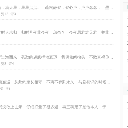
斜阳若影，影成双，双双对对， 浅月半满，满天星，星星点点。 疏桐静候，候心声，声声念念， 墨发轻挽，挽春风，风风火火。
赞12
评3
今夜望月月非圆 长夜思君君不见 月圆之时人未归 归时月夜非今夜 怎奈？ 今夜思君难见君 并非官人不怜玉 无奈深夜苦做工
衔一片月的皎白 掠过夜幕的云彩 你漂洋过海而来 苍劲的翅膀挥动豪迈 我偶然间抬头 不敢直视你的伟岸 无力承受你的力量 像
赞8
评4
文/yhmwms 杨柳青青的时候 与君在江南邂逅 从此约定长相守 不离不弃到永久 与君初识的时候 齐登高楼恩爱秀 三山五
3
评3
文/yhmwms 昨晚又梦到了任嘉伦 这回我没敢上去亲 仔细打量了很多遍 再三确定了是他本人 于是我款款地走上前 猛地一