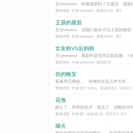
爱情诗歌
作者:yhmwms
阅读371次
赞1
王源的腹肌
爱情诗歌
作者:yhmwms
阅读163次
赞1
女友粉VS后妈粉
爱情诗歌
作者:yhmwms
阅读67次
你的晚安
爱情诗歌
作者:壹个大俗人
阅读303次
评分9.2
花海
爱情诗歌
作者:BF
阅读383次
评分9.3
评1
烟火