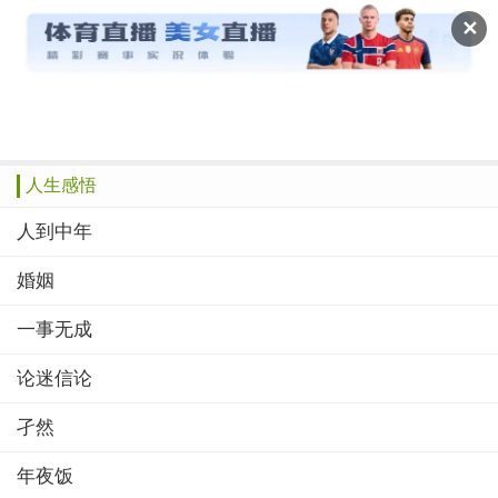
读文斋
✕
推荐
赞榜
绝品
美文
诗歌
作文
人生感悟
人到中年
婚姻
一事无成
论迷信论
孑然
年夜饭