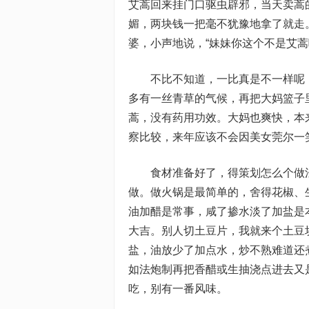
艾蒿回来挂门口驱虫辟邪，当天卖蒿
媚，两块钱一把毫不犹豫地拿了就走
婆，小声地说，“妹妹你这个不是艾蒿
不比不知道，一比真是不一样呢！
多有一丝青草的气候，再把大妈篮子
蒿，没有药用功效。大妈也爽快，本
察比较，来年应该不会因美女莞尔一
食材准备好了，得策划怎么个做法
做。做火锅是最简单的，舍得花椒、
油加醋是常事，咸了掺水淡了加盐是
大吉。别人切土豆片，我就来个土豆
盐，油放少了加点水，炒不熟难道还
如法炮制再把香醋或生抽浇点进去又
吃，别有一番风味。