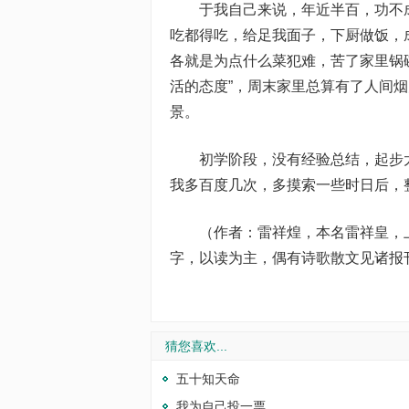
于我自己来说，年近半百，功不成
吃都得吃，给足我面子，下厨做饭，
各就是为点什么菜犯难，苦了家里锅
活的态度”，周末家里总算有了人间
景。
初学阶段，没有经验总结，起步太
我多百度几次，多摸索一些时日后，
（作者：雷祥煌，本名雷祥皇，上
字，以读为主，偶有诗歌散文见诸报
猜您喜欢...
五十知天命
我为自己投一票