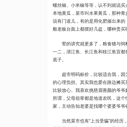
螺丝椒、小米椒等等，认不到就说买
本地黄瓜，菜市叫水果黄瓜，那种青
说有门道儿，有的是用化肥催出来的
般老板台面上都摆好几盆，哪种贵买
荤的讲究就更多了，粮食猪与饲料
一二，清江鱼、长江鱼和枝江鱼宜都
底子。
超市明码标价，比较适合我，因为
的心理负担。其实我也爱在路边摊买
比较放心。我喜欢挑慈眉善颜的爷爷
所谓，父母祖辈都是地道农民，这个
家，主动告知老婆是找哪个婆婆爷爷
当然菜市也有“上当受骗”的经历，