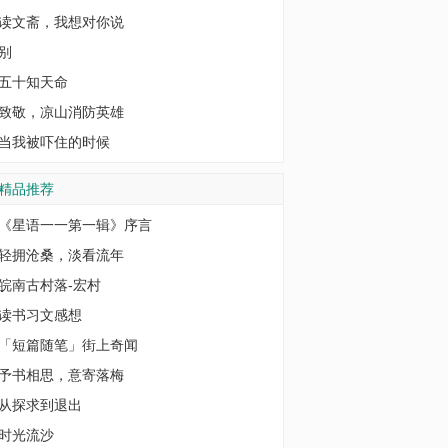
读文斋，我想对你说
别
五十知天命
致敬，凉山消防英雄
当我被吓住的时候
精品推荐
《星语一一第一辑》序言
轻拥沧桑，淡看流年
皖南古村落-宏村
读书习文感想
「短篇随笔」街上奇闻
予书相思，意寄落梅
从探求到退出
时光流沙