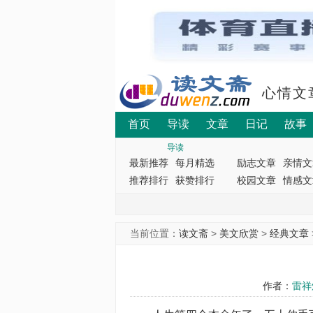
心情文
首页
导读
文章
日记
故事
导读
最新推荐
每月精选
励志文章
亲情文
推荐排行
获赞排行
校园文章
情感文
当前位置：
读文斋
>
美文欣赏
>
经典文章
作者：
雷祥