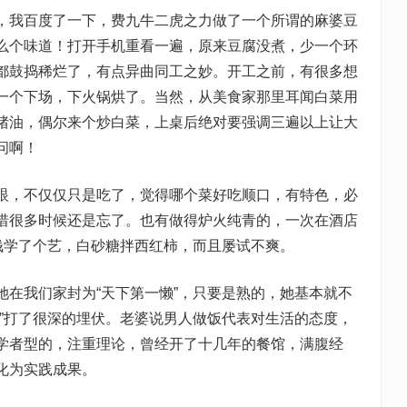
我百度了一下，费九牛二虎之力做了一个所谓的麻婆豆
么个味道！打开手机重看一遍，原来豆腐没煮，少一个环
都鼓捣稀烂了，有点异曲同工之妙。开工之前，有很多想
一个下场，下火锅烘了。当然，从美食家那里耳闻白菜用
猪油，偶尔来个炒白菜，上桌后绝对要强调三遍以上让大
问啊！
，不仅仅只是吃了，觉得哪个菜好吃顺口，有特色，必
惜很多时候还是忘了。也有做得炉火纯青的，一次在酒店
钱学了个艺，白砂糖拌西红柿，而且屡试不爽。
我们家封为“天下第一懒”，只要是熟的，她基本就不
懒”打了很深的埋伏。老婆说男人做饭代表对生活的态度，
学者型的，注重理论，曾经开了十几年的餐馆，满腹经
化为实践成果。