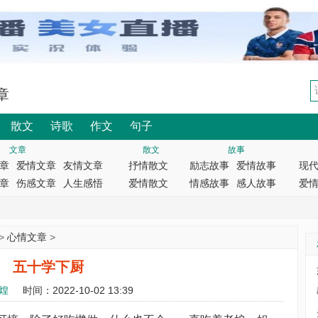
章
散文
诗歌
作文
句子
文章
散文
故事
章
爱情文章
友情文章
抒情散文
励志故事
爱情故事
现
章
伤感文章
人生感悟
爱情散文
情感故事
感人故事
爱
>
心情文章
>
五十学下厨
煌
时间：2022-10-02 13:39