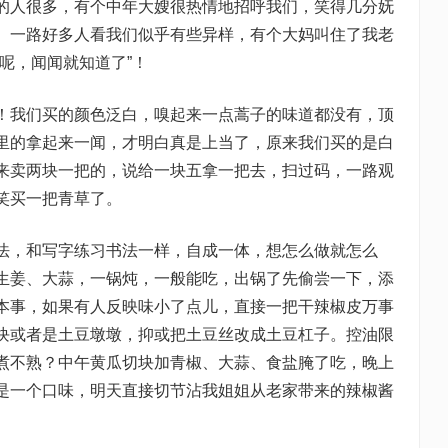
的人很多，有个中年大嫂很热情地招呼我们，笑得几分妩
。一路好多人看我们似乎有些异样，有个大妈叫住了我老
呢，闻闻就知道了”！
我们买的颜色泛白，嗅起来一点蒿子的味道都没有，顶
里的拿起来一闻，才明白真是上当了，原来我们买的是白
来卖两块一把的，说给一块五拿一把去，扫过码，一路观
笑买一把青草了。
，和写字练习书法一样，自成一体，想怎么做就怎么
生姜、大蒜，一锅炖，一般能吃，出锅了先偷尝一下，添
本事，如果有人反映味小了点儿，直接一把干辣椒皮万事
块或者是土豆墩墩，抑或把土豆丝改成土豆杠子。控油限
煮不熟？中午黄瓜切块加青椒、大蒜、食盐腌了吃，晚上
是一个口味，明天直接切节沾我姐姐从老家带来的辣椒酱