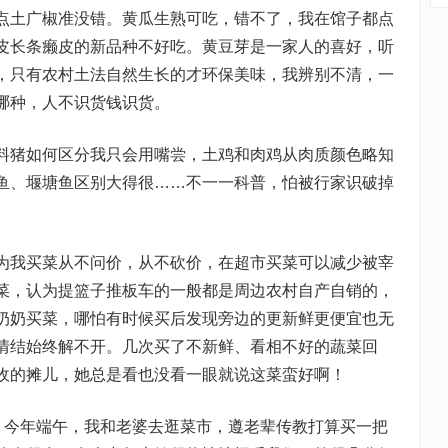
点土广椒准没错。黄瓜生熟可吃，错不了，我在馆子都点
皮长条癞皮的新品种不好吃。黄豆芽是一家人的喜好，听
，只有农村土法自然生长的才环保美味，我辨别不清，一
哪种，人不识货钱识货。
猪如何区分我只会用嘴尝，土鸡和肉鸡从肉质颜色略知
鱼、堰塘鱼区别大得很……不一一科普，怕被行家识破掉
我买菜从不问价，从不砍价，在超市买菜可以减少被宰
菜，认为提篮子推板车的一般都是周边农村自产自销的，
奶奶买菜，哪怕有时候买后发现旁边的更新鲜更便宜也无
情结始终解不开。几次买了不新鲜、看相不好的蔬菜回
收的摊儿，她总是看也没看一眼就说这菜蛮好啊！
今年端午，我和老婆去逛菜市，遵老辈传教打算买一把