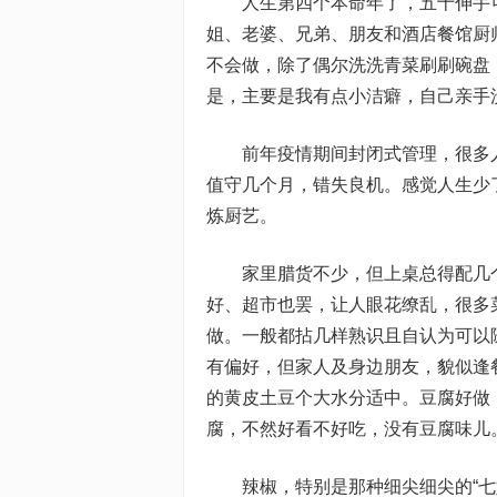
人生第四个本命年了，五十伸手可
姐、老婆、兄弟、朋友和酒店餐馆厨
不会做，除了偶尔洗洗青菜刷刷碗盘
是，主要是我有点小洁癖，自己亲手
前年疫情期间封闭式管理，很多人
值守几个月，错失良机。感觉人生少
炼厨艺。
家里腊货不少，但上桌总得配几个
好、超市也罢，让人眼花缭乱，很多
做。一般都拈几样熟识且自认为可以
有偏好，但家人及身边朋友，貌似逢
的黄皮土豆个大水分适中。豆腐好做
腐，不然好看不好吃，没有豆腐味儿
辣椒，特别是那种细尖细尖的“七姊