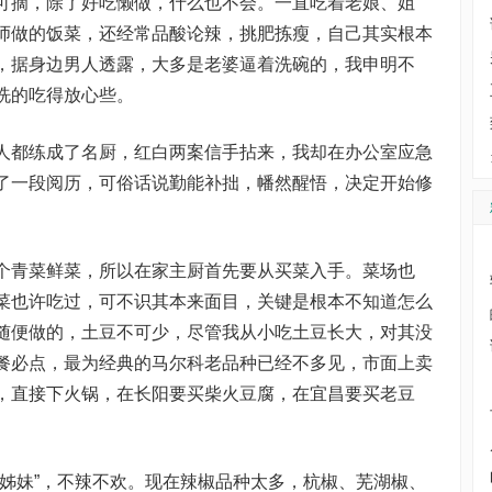
摘，除了好吃懒做，什么也不会。一直吃着老娘、姐
师做的饭菜，还经常品酸论辣，挑肥拣瘦，自己其实根本
，据身边男人透露，大多是老婆逼着洗碗的，我申明不
洗的吃得放心些。
都练成了名厨，红白两案信手拈来，我却在办公室应急
了一段阅历，可俗话说勤能补拙，幡然醒悟，决定开始修
青菜鲜菜，所以在家主厨首先要从买菜入手。菜场也
菜也许吃过，可不识其本来面目，关键是根本不知道怎么
随便做的，土豆不可少，尽管我从小吃土豆长大，对其没
餐必点，最为经典的马尔科老品种已经不多见，市面上卖
，直接下火锅，在长阳要买柴火豆腐，在宜昌要买老豆
。
妹”，不辣不欢。现在辣椒品种太多，杭椒、芜湖椒、