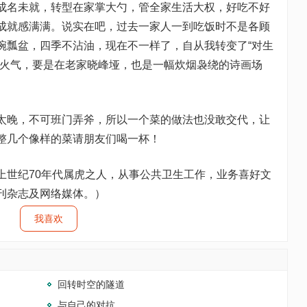
名未就，转型在家掌大勺，管全家生活大权，好吃不好
成就感满满。说实在吧，过去一家人一到吃饭时不是各顾
碗瓢盆，四季不沾油，现在不一样了，自从我转变了“对生
烟火气，要是在老家晓峰垭，也是一幅炊烟袅绕的诗画场
晚，不可班门弄斧，所以一个菜的做法也没敢交代，让
整几个像样的菜请朋友们喝一杯！
世纪70年代属虎之人，从事公共卫生工作，业务喜好文
刊杂志及网络媒体。）
我喜欢
回转时空的隧道
与自己的对抗