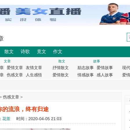
章
散文
诗歌
竟文
作文
文章
散文
故事
章
爱情文章
友情文章
抒情散文
励志故事
爱情故事
现
章
伤感文章
人生感悟
爱情散文
情感故事
感人故事
爱
>
伤感文章
>
你的流浪，终有归途
：
花茶
时间：2020-04-05 21:03