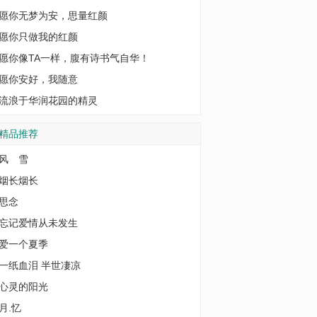
愿你无梦为安，思量红颜
愿你只做我的红颜
愿你像TA一样，腹有诗书气自华！
愿你安好，我随意
流浪于华润花园的精灵
精品推荐
风 雪
烟长烟长
思念
忘记爱情从未发生
爱一个夏季
一纸血泪 半世凄凉
心灵的阳光
月.忆