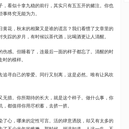
，看似十拿九稳的前行，其实只有五五开的赌注。你也
些事终究无能为力。
黄花，秋末的相聚又是谁的谎言？我们看惯了文章里的
对失踪的岁月，有时候以茶代酒，比喝酒更让人清醒。
伤感。但睡着了，连最后一面的样子都忘了。清醒的时
走时的模样。
追寻自己的挚爱。同行又别离，这是必然。唯有让风吹
无措。你所期待的长大，就是这个样子。做什么事，你
机，都值得你用尽积蓄，去挤一挤。
了心，哪来的定性可言。活的肆意洒脱，却又有太多的
去了不少当年的稚嫩。那时候，就该知道，人这一生，不