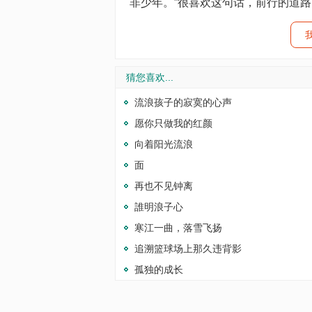
非少年。”很喜欢这句话，前行的道
我
猜您喜欢...
流浪孩子的寂寞的心声
愿你只做我的红颜
向着阳光流浪
面
再也不见钟离
誰明浪子心
寒江一曲，落雪飞扬
追溯篮球场上那久违背影
孤独的成长