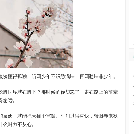
慢懂得孤独。听闻少年不识愁滋味，再闻愁味非少年。
脚世界就在脚下？那时候的你却忘了，走在路上的前辈
得悠远。
展翅，就能把天捅个窟窿。时间过得真快，转眼春来秋
什么叫力不从心。