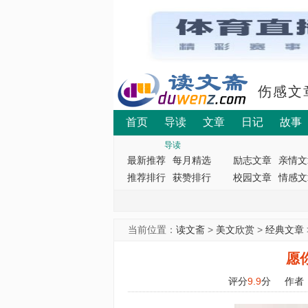
伤感文
首页
导读
文章
日记
故事
导读
最新推荐
每月精选
励志文章
亲情文
推荐排行
获赞排行
校园文章
情感文
当前位置：
读文斋
>
美文欣赏
>
经典文章
愿
评分
9.9
分
作者