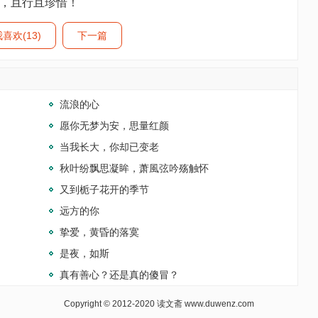
路，且行且珍惜！
喜欢(13)
下一篇
流浪的心
愿你无梦为安，思量红颜
当我长大，你却已变老
秋叶纷飘思凝眸，萧風弦吟殇触怀
又到栀子花开的季节
远方的你
挚爱，黄昏的落寞
是夜，如斯
真有善心？还是真的傻冒？
Copyright © 2012-2020
读文斋
www.duwenz.com