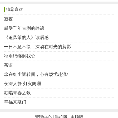
下，尽情地享受这秋日的美好时光……
猜您喜欢
一阵凉爽的清风扑面而来，树叶翩翩起舞，尘土飞
寂夜
扬，或从空中飘落，那样子十分地轻盈，飞飞扬扬，另
感受千年古刹的静谧
人赞口不绝。秋风像一位少女，穿着一身金黄，手握画
笔，迈着轻盈的脚步，把山川大地渲染的五彩斑斓，公
《追风筝的人》读后感
园里一朵朵花染的五彩缤纷，散发出淡淡的清香，令人
一日不急不徐，深吻在时光的剪影
心旷神怡。天上的白云浅浅的白，天空浅浅的蓝，秋风
秋雨绵绵润我心
浅浅的吹，一切干净的不染一丝纤尘。那天，那云，仿
茶语
佛触手可及，却又高的那样空旷，天高云淡。
念在红尘辗转间，心有烦忧赴流年
南方的秋，柔柔的，半青半黄的叶子，依然稠密的
夜深人静 灯火阑珊
挂在树梢，伴随着略带凉意的秋风，轻轻地摇摆着飘落
独唱青春之歌
着，就像一群在舞动的绿色精灵。秋天枝头黄叶被一夜
幸福来敲门
秋风吹尽，遍地都是，好像铺了一条黄色的地毯。秋天
最美的落叶还数枫叶，看那满树红透的枫叶，在尽情渲
管理中心
|
手机版
|
电脑版