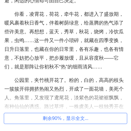
避，闲适的心情却可由自己决定。
你看，凌霄花，荷花，牵牛花，都进入了盛放期，
暖风裹着秋日香气，伴着树荫绿意，给蒸腾的热气添了
些许美意。再想想，蓝天，秀草，秋花，烧烤，冷饮瓜
果，虫鸣……这一件又一件小琐碎，就藏在四季变换，
日升日落里，也藏在你的日常里，各有乐趣，也各有情
意，不妨把心放平，把步履放缓，且从容度秋——它
们，就是那阵让你初秋不“热”的细雨清风……
公园里，夹竹桃开花了。粉的，白的，高高的枝头
一簇簇开得拥挤热闹又热烈，开成了一面花墙，美死个
人。角落里，又发现了鸢尾花，淡紫色的花裙裾飘飘，
有种仙仙的诱惑。路过草坪，一株虞美人一枝独秀开在
青草丛里，颇为惊艳。公园里长长的林荫路，是我最喜
剩余90%，显示全文...
欢的，让人心里安静。走着走着索性在路边长椅上坐