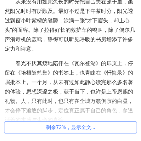
从来没有用如此久长的时光把自己关在​笼子里，虽
然阳光时时有所顾及。最好不过是下午茶时分，阳光透
过飘窗小叶紫檀的缝隙，涂满一张“才下眉头，却上心
头”的面容。除了拉得好长的救护车的鸣叫，除了偶尔几
声消毒机的轰鸣，静得可以听见呼吸的书房增添了许多
定力和诗意。
春光不厌其烦地陪伴在《瓦尔登湖》的扉页上，停
留在《培根随笔集》的书签上，也青睐在《忏悔录》的
眉批本上。一个月，从未有过如此静心读完那么多名著
的体验，思想深邃之极，获于当下，也许是上帝恩赐的
礼物。人，只有此时，也只有在全城万籁俱寂的白昼，
才会停下追逐的脚步，定位真正属于自己的角色，参透
活着的本质与生命的真谛。
剩余72%，显示全文...
不知何故，和松鼠过冬一样，小年前后一反常态地