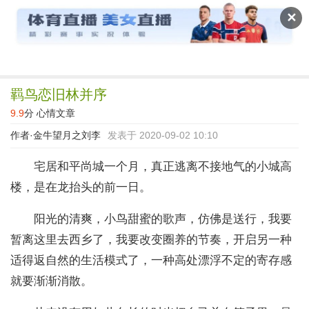
读文斋
✕
羁鸟恋旧林并序
9.9
分
心情文章
作者·
金牛望月之刘李
发表于 2020-09-02 10:10
宅居和平尚城一个月，真正逃离不接地气的小城高
楼，是在龙抬头的前一日。
阳光的清爽，小鸟甜蜜的歌声，仿佛是送行，我要
暂离这里去西乡了，我要改变圈养的节奏，开启另一种
适得返自然的生活模式了，一种高处漂浮不定的寄存感
就要渐渐消散。