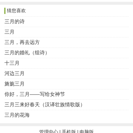
若即若离
猜您喜欢
厚重的念想压弯湖心的月影
三月的诗
三月，以春之名
三月
让梁间燕叼衔絮语
三月，再去远方
盘点山欢水笑的锦句
三月的婚礼（组诗）
以向暖之心
念一回
十三月
醉一回(作者:江风)
河边三月
旖旎三月
2:三月现代诗歌
你好，三月――写给女神节
帘外
三月三来好春天（汉译壮族情歌版）
一粒粒雨珠
三月的花海
被风卷起
叩响三月的第一天
管理中心
|
手机版
|
电脑版