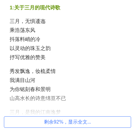
1:关于三月的现代诗歌
三月，无惧逶迤
乘浩荡东风
抖落料峭的冷
以灵动的珠玉之韵
抒写优雅的赞美
秀发飘逸，妆梳柔情
我满目山河
为你铭刻春和景明
山高水长的诗意绵亘不已
三月，是我的江南逸梦
氤氲的烟波绵缠着心绪
剩余92%，显示全文...
微微风，翩翩蝶