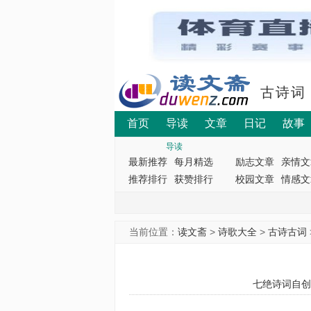
古诗词
首页
导读
文章
日记
故事
导读
最新推荐
每月精选
励志文章
亲情文
推荐排行
获赞排行
校园文章
情感文
当前位置：
读文斋
>
诗歌大全
>
古诗古词
七绝诗词自创