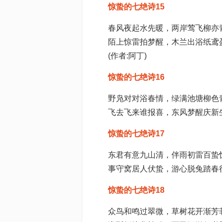
惊蛰的七绝诗15
春风夜起水先暖，两岸莺飞柳亦
陌上惊雷拍梦醒，木兰出浴纸鸢
(作者:阿丁)
惊蛰的七绝诗16
野凫对对浴春情，绿满池塘柳色
飞去飞来谁报喜，东风梦醒庆新
惊蛰的七绝诗17
东君有意九山清，伴雨初雷百蛰
事守窝居人伏蛰，游心脱兔踏春
惊蛰的七绝诗18
众鸟和鸣过翠微，草树花开渐芳