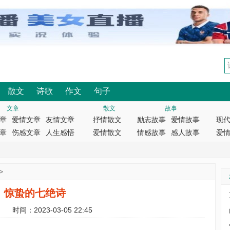
散文
诗歌
作文
句子
文章
散文
故事
章
爱情文章
友情文章
抒情散文
励志故事
爱情故事
现
章
伤感文章
人生感悟
爱情散文
情感故事
感人故事
爱
>
惊蛰的七绝诗
时间：2023-03-05 22:45