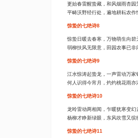
更始春雷醒蛰藏，和风烟雨杏园
平畴沃野经行处，遍地耕耘农作
惊蛰的七绝诗8
惊蛰日暖去春寒，万物萌生向碧
弱柳扶风无限意，田园农事已非
惊蛰的七绝诗9
江水惊涛起蛰龙，一声雷动万家
何人识得今宵月，灼灼桃花雨亦
惊蛰的七绝诗10
龙呤雷动两相闻，乍暖犹寒变幻
杨柳才睁新绿眼，东风吹雪又缤
惊蛰的七绝诗11