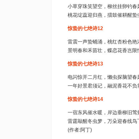
小草穿珠笑望空，柳丝挂卵钓春
桃花绽蕊迎归燕，擂鼓催耕醒蛰
惊蛰的七绝诗12
雷震一声蛰蛹涌，桃红杏粉色艳
景明春和禾苗壮，蝶恋花香岂限
惊蛰的七绝诗13
电闪惊开二月红，懒虫探脑望春
一年好景君须记，融泥香花不负
惊蛰的七绝诗14
一宿东风催水暖，岸边垂柳旧莺
雷霆敲醒冬虫梦，万朵迎春线鸟
(作者:阿丁)