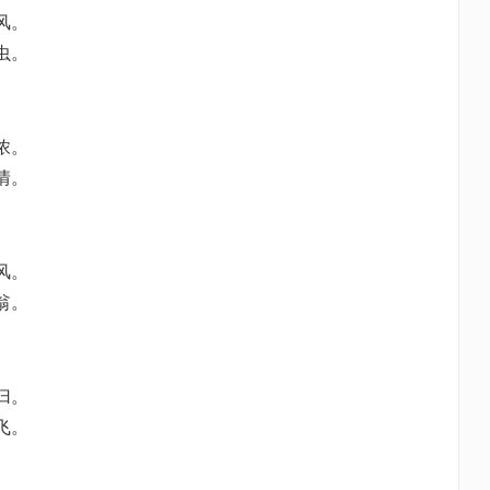
风。
虫。
浓。
情。
风。
翁。
归。
飞。