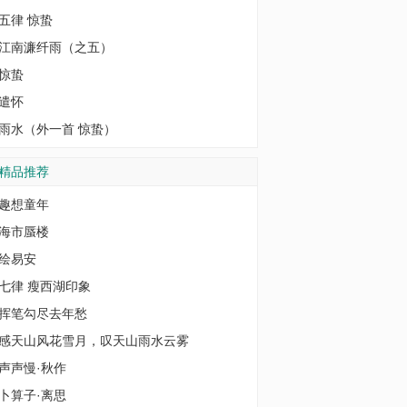
五律 惊蛰
江南濂纤雨（之五）
惊蛰
遣怀
雨水（外一首 惊蛰）
精品推荐
趣想童年
海市蜃楼
绘易安
七律 瘦西湖印象
挥笔勾尽去年愁
感天山风花雪月，叹天山雨水云雾
声声慢·秋作
卜算子·离思