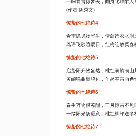
一响春雷惊梦去，翻身化蝶醉人
(作者:姚秀文)
惊蛰的七绝诗4
青雷隐隐物华生，倩蔚霞衣水润
鸟语飞歌暄暖日，红梅绽放冀春
惊蛰的七绝诗5
启蛰阳升物盎然，桃红萌毓满山
黄鹂鸣曲鹰鸠化，乍起春雷雨色
惊蛰的七绝诗6
春生万物俱苏醒，三月惊雷不见
一缕阳光扬暖意，桃红柳绿送冬
惊蛰的七绝诗7