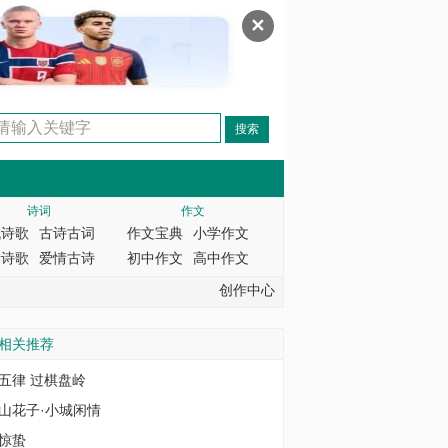
✕
诗词
作文
代诗歌
古诗古词
作文宝典
小学作文
情诗歌
爱情古诗
初中作文
高中作文
创作中心
相关推荐
五律 过棋盘岭
山花子·小城闲情
惊蛰