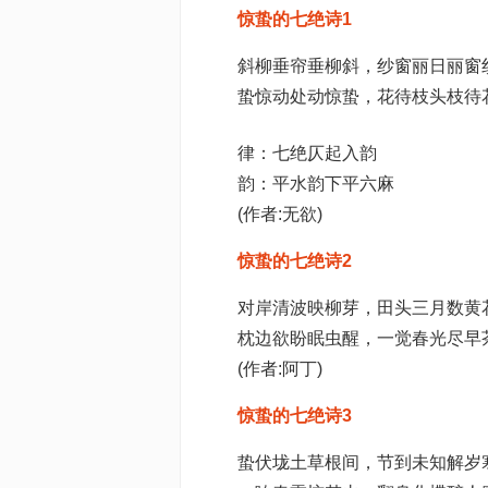
惊蛰的七绝诗1
斜柳垂帘垂柳斜，纱窗丽日丽窗
蛰惊动处动惊蛰，花待枝头枝待
律：七绝仄起入韵
韵：平水韵下平六麻
(作者:无欲)
惊蛰的七绝诗2
对岸清波映柳芽，田头三月数黄
枕边欲盼眠虫醒，一觉春光尽早
(作者:阿丁)
惊蛰的七绝诗3
蛰伏垅土草根间，节到未知解岁