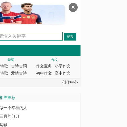
✕
诗词
作文
代诗歌
古诗古词
作文宝典
小学作文
情诗歌
爱情古诗
初中作文
高中作文
创作中心
相关推荐
做一个幸福的人
三月的剪刀
呐喊