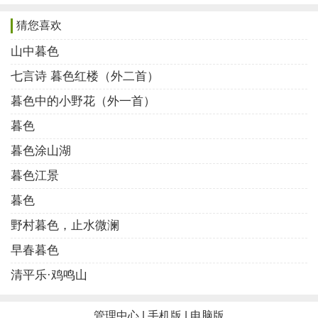
4:七古·暮色江景
猜您喜欢
红鲤满江翁欲捕，
山中暮色
漏网彩霞逐波流。
七言诗 暮色红楼（外二首）
近山斜阳逍遥客，
暮色中的小野花（外一首）
倒放塔影做樯橹。
暮色
(作者:飞扬)
暮色涂山湖
5:五绝·暮色
暮色江景
暮色天边映，
暮色
林间鸟雀鸣。
野村暮色，止水微澜
年年春水绕，
早春暮色
反倒不知名。
清平乐·鸡鸣山
(作者:随心)
6:七古·野村暮色
管理中心
|
手机版
|
电脑版