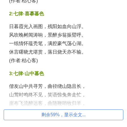
(作者:枯心客)
2:七律·喜摹暮色
日暮霞光入画图，残阳如血向山浮。
风吹晚树闻涛响，景醉乡翁振臂呼。
一纸情怀蕴秃笔，满腔豪气荡心湖。
休言曙晓尤堪赏，落日烧天亦不输。
(作者:枯心客)
3:七律·山中暮色
偕友山中共寻芳，曲径绕山隐且长，
山莺时鸣终不见，笑语惊兔奔走忙，
崖布飞流醉远客，曲随鞭哨牧归羊，
浮云落日残照里，暮烟飘处隐农庄。
剩余59%，显示全文...
(作者:军艳)