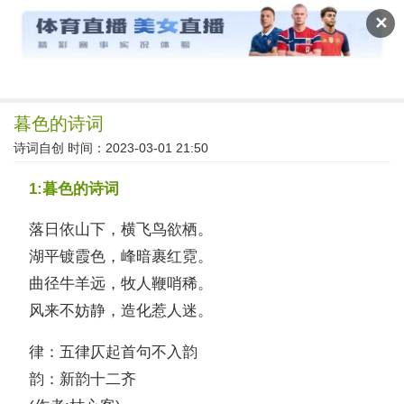
读文斋
✕
暮色的诗词
诗词自创
时间：2023-03-01 21:50
1:暮色的诗词
落日依山下，横飞鸟欲栖。
湖平镀霞色，峰暗裹红霓。
曲径牛羊远，牧人鞭哨稀。
风来不妨静，造化惹人迷。
律：五律仄起首句不入韵
韵：新韵十二齐