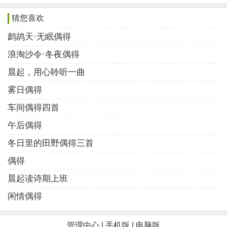
晨起偶得的七律诗词4
猜您喜欢
瑞雪屏声夜入城，浮云淡墨晓风轻。
鹧鸪天·无眠偶得
荒园败树妆琼叶，曲径残花饰玉晶。
浪淘沙令·冬夜偶得
薄雾依依山岳远，暖灯点点路途明。
晨起，用心聆听一曲
心安莫管流年换，一念清闲自在生。
雾日偶得
(作者:清都)
车间偶得四首
晨起偶得的七律诗词5
午后偶得
秋风秋雨伴秋凉，赶却炎魔遮却阳。
冬日里的田野偶得三首
落叶离枝兴乱绪，流年去暑谢浓妆。
偶得
池莲凋后荷衣蔽，庭月圆时桂子香。
晨起读诗期上班
一入江湖缘且惜，得心安处是吾乡。
闲情偶得
(作者:荷衣听雨)
晨起偶得的七律诗词6
管理中心
|
手机版
|
电脑版