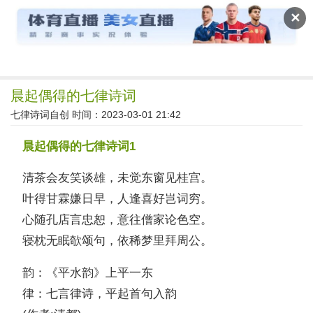
读文斋
✕
晨起偶得的七律诗词
七律诗词自创
时间：2023-03-01 21:42
晨起偶得的七律诗词1
清茶会友笑谈雄，未觉东窗见桂宫。
叶得甘霖嫌日早，人逢喜好岂词穷。
心随孔店言忠恕，意往僧家论色空。
寝枕无眠欹颂句，依稀梦里拜周公。
韵：《平水韵》上平一东
律：七言律诗，平起首句入韵