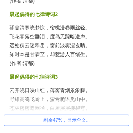
(作者:清都)
晨起偶得的七律诗词2
驿舍清寒晓梦惊，帘栊漫卷雨丝轻。
飞花零落空垂泪，度鸟无踪暗送声。
远处稠云迷翠岳，窗前淡雾湿玄睛。
知时本是甘霖至，却惹游人百绪生。
(作者:清都)
晨起偶得的七律诗词3
云开晓日映山红，薄雾青烟景象朦。
野雉高鸣飞岭上，蛮禽脆语觅山中。
苍林密密遮幽径，白屋层层接碧穹。
适值玄冥归去后，闲游拂面是和风。
剩余47%，显示全文...
(作者:清都)