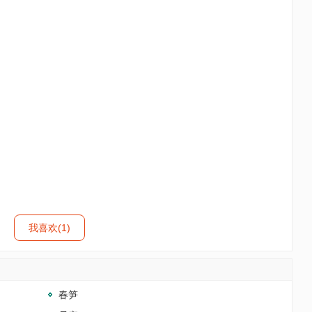
我喜欢(1)
春笋