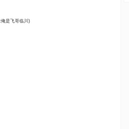
:俺是飞哥临川)