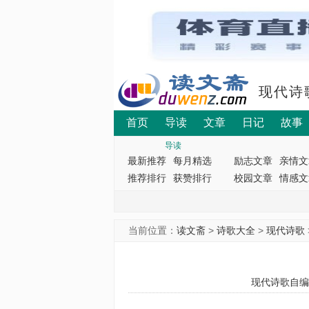
现代诗
首页
导读
文章
日记
故事
导读
最新推荐
每月精选
励志文章
亲情文
推荐排行
获赞排行
校园文章
情感文
当前位置：
读文斋
>
诗歌大全
>
现代诗歌
现代诗歌自编