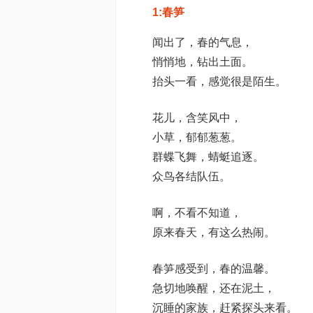
1:春笋
闻出了，春的气息，
悄悄地，钻出土面。
抬头一看，感觉很是陌生。
花儿，含笑风中，
小草，郁郁葱葱。
群蝶飞舞，蜻蜓追逐。
众鸟各结队伍。
啊，不看不知道，
原来春天，有这么热闹。
春笋感受到，春的温馨。
急切地唤醒，还在泥土，
沉睡的家族，赶紧探头来看。