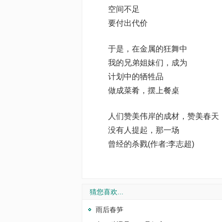
空间不足
要付出代价
于是，在金属的狂舞中
我的兄弟姐妹们，成为
计划中的牺牲品
做成菜肴，摆上餐桌
人们赞美伟岸的成材，赞美春天
没有人提起，那一场
曾经的杀戮(作者:李志超)
猜您喜欢...
雨后春笋