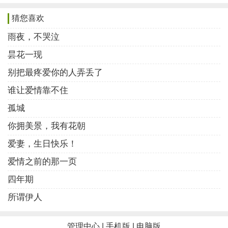
猜您喜欢
“两个人彼此既是爱人，又是法侣，能够山长水远，
三观一致地走下去。不离不弃，不厌不憎，这份因缘，
雨夜，不哭泣
本就殊胜难得。”如果如你所言，此为真情。我只能说，
昙花一现
皆为幸运。我们彼此是命运，是救赎，是今后的光源。
别把最疼爱你的人弄丢了
你说，此刻，江南的烟火皆在眼底，我说西北的大
谁让爱情靠不住
雨白花花地下到心里。一千六百多公里的土地上，有多
孤城
少泯灭的男女，又有多少不灭的感情。
你拥美景，我有花朝
我的脚步一直向北，感情却总是往南，就像一生都
爱妻，生日快乐！
在撕扯的灵魂。如果说漂萍是宿命，那我也希望终究的
爱情之前的那一页
停靠是因为你。或许，坠入人间烟火也是宿命，终究要
四年期
在今世的声色犬马里感悟真实。
所谓伊人
爱是得到也是给予，深情会被辜负，清寡也终会被
管理中心
|
手机版
|
电脑版
滚烫所丰富。所遇皆为幸福。其实，这世间，能长期对