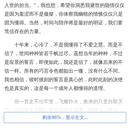
入世的担当。”，我也想，希望你洞悉我避世的隐情仅仅
是因为羞涩而不是傲桀，你体察我幽暗的情愫仅仅只是
因为懂得。当然，时间与陪伴将是最好的明证，我们要
笃信存在的力量。
十年来，心冷了，不是我懂得了不爱之慧。而是不
信了，世间种种皆若千帆过尽。遥想当年的种种，不过
是应景的誓言，即便如此，我还是信了，就像后来的不
信一样。所有的巧言令色都如出一辙，没有什么不同。
我也相信，彼时彼刻的誓言是真心的，此时此刻的决绝
也是真实的，这是每一个成年人都懂得的道理。
但一直走不出牢笼，飞蛾扑火，换来的只是自取灭
亡。以前有多深情，而今就有多清寡。我承认，而今，
剩余86%，显示全文...
亦是淡然与平静。想起一句话：“光阴如镜，你已经妻妾
成群，我还在生死漂萍。”