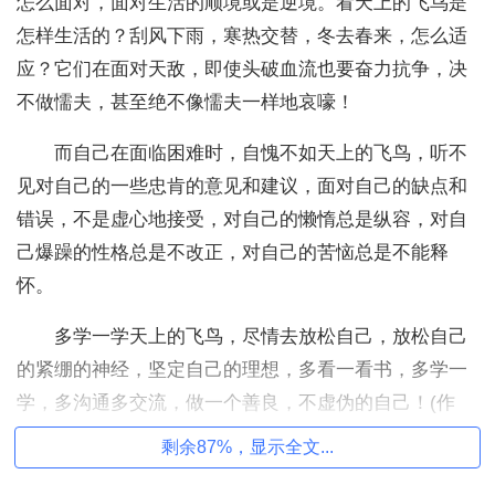
怎么面对，面对生活的顺境或是逆境。看天上的飞鸟是
怎样生活的？刮风下雨，寒热交替，冬去春来，怎么适
应？它们在面对天敌，即使头破血流也要奋力抗争，决
不做懦夫，甚至绝不像懦夫一样地哀嚎！
而自己在面临困难时，自愧不如天上的飞鸟，听不
见对自己的一些忠肯的意见和建议，面对自己的缺点和
错误，不是虚心地接受，对自己的懒惰总是纵容，对自
己爆躁的性格总是不改正，对自己的苦恼总是不能释
怀。
多学一学天上的飞鸟，尽情去放松自己，放松自己
的紧绷的神经，坚定自己的理想，多看一看书，多学一
学，多沟通多交流，做一个善良，不虚伪的自己！(作
者:飞人)
剩余87%，显示全文...
心灵感悟随笔2