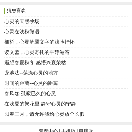
猜您喜欢
一片梧桐叶偶然飘入怀中，让我惊觉不经意中已拥
有的清秋。拈起怀中的秋叶，只见它憔悴中还透着一季
心灵的天然牧场
对生命的留恋，点点的绿意浮动着生机。不知是哪棵美
心灵在浅秋微语
丽的梧桐树，将秋天的成熟染得一片金黄，落入了我心
楓桥，心灵笔墨文字的浅吟抒怀
灵的天空？这是秋天最完美的色彩，是属于艺术的、心
读文斋，心灵寄托的平静港湾
灵的，却被太多人认为“凄惨”而嗤之以鼻。
遐想春夏秋冬 感悟兴衰荣枯
不是吗？有太多人忽视了自己的心灵，并用同样的
龙池汰--荡涤心灵的地方
态度忽视了他人的心灵。于是，有人嘲笑塞尚蓝色的苹
时间的距离--心灵的距离
果，也有人讥笑凡•高的绿色脸庞，更有人批判莫奈的紫
春风怨 孤寂已久的心灵
色天空～一种可怕的社会性规则己深入人心，任何与之
在浅夏的繁花里 静守心灵的宁静
不符的画面便是错误和愚蠢的，好像应该被揉成纸团扔
进垃圾桶中。艺术家们的心灵是纯粹、天真而不加修饰
阳春三月，请允许我给心灵放个长假
的，而有些人则认为他们悖于常规。社会的匆忙使人们
忽视了对心灵的重视、对美的感受，固守的常规使人们
管理中心
|
手机版
|
电脑版