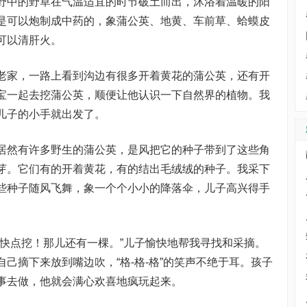
中的野草在气温适宜的时节破土而出，沐浴着温暖的阳
是可以炮制成中药的，象蒲公英、地黄、车前草、蛤蟆皮
可以清肝火。
家，一路上看到沟边有很多开着黄花的蒲公英，还有开
宝一起去挖蒲公英，顺便让他认识一下自然界的植物。我
儿子的小手就出发了。
然有许多野生的蒲公英，是风把它的种子带到了这些角
芽。它们有的开着黄花，有的结出毛绒绒的种子。我采下
些种子随风飞舞，象一个个小小的降落伞，儿子高兴得手
点挖！那儿还有一棵。”儿子愉快地帮我寻找和采摘。
己摘下来放到嘴边吹，“格-格-格”的笑声不绝于耳。孩子
事去做，他就会满心欢喜地疯玩起来。