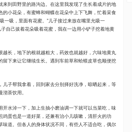
来到田野里的路沟边。在这里我发现了生长着成片的地
色的小花朵，有蜜蜂和蝴蝶在花朵中上下飞舞，忙着采食
你吸一吸，里面有花蜜。”儿子接过来放在嘴里允吸一
后儿子自己拔着花朵吸着花蜜，我在一边用小铲子挖着地黄
越长，地下的根就越粗大，药效也就越好，六味地黄丸
的留下来让它继续生长。遇到车前草和蛤蟆皮草也顺便挖
儿子帮我拿着，回到家去分别择好洗净，晾晒起来，等
慢沏茶饮用。
开水淖一下，加上生抽小磨油调一下就可以当菜吃，味
煎鸡蛋也是一道好菜，还兼有治小儿咳嗽，清肝火的功
草味道。但各人的身体状况不同，有些人不适合吃，偶尔