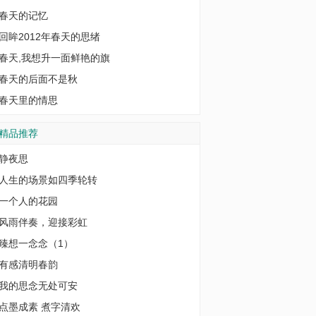
春天的记忆
回眸2012年春天的思绪
春天,我想升一面鲜艳的旗
春天的后面不是秋
春天里的情思
精品推荐
静夜思
人生的场景如四季轮转
一个人的花园
风雨伴奏，迎接彩虹
臻想一念念（1）
有感清明春韵
我的思念无处可安
点墨成素 煮字清欢