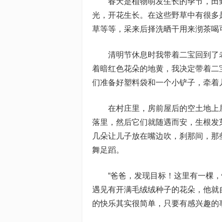
春天是植物萌发生长的季节，田野
光，开花生长。在这些野草中有很多
草等等，采来后择洗晒干用来沏茶喝
清明节休息时我带着二宝回到了老
着暗红色花朵的地黄，我决定带着二
们准备好塑料袋和一个小铲子，牵着
在村庄里，房前屋后的空土地上居
落里，然后它们就随遇而安，生根发
几朵让儿子放在嘴边吹，刹那间，那
舞足蹈。
“爸爸，发现目标！这里有一棵，快
遇见有开满毛绒绒种子的花朵，他就自
的快乐其实很简单，只要有感兴趣的