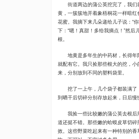
街道两边的蒲公英挖完了，我们就
黄，一簇簇地开着象梧桐花一样暗红
花蜜。我摘下来几朵递给儿子说：“
下：“嗯！真甜！多给我摘点！”然
根。
地黄是多年生的中药材，长得年限
就配有它。我只捡那些根大的挖，小
来，分别放到不同的塑料袋里。
挖了一上午，几个袋子都装满了，
到晒干后切碎分别存放起来，日后慢
我捡一些比较嫩的蒲公英去根后用
道还挺不错。那些嫩的蛤蟆皮草切碎
效。这些野菜吃起来有一种特别的香