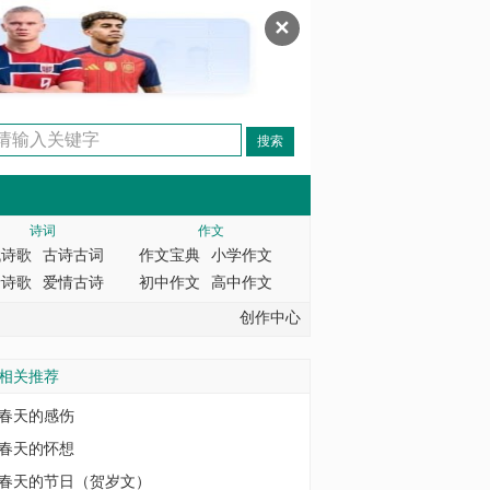
✕
诗词
作文
代诗歌
古诗古词
作文宝典
小学作文
情诗歌
爱情古诗
初中作文
高中作文
创作中心
相关推荐
春天的感伤
春天的怀想
春天的节日（贺岁文）