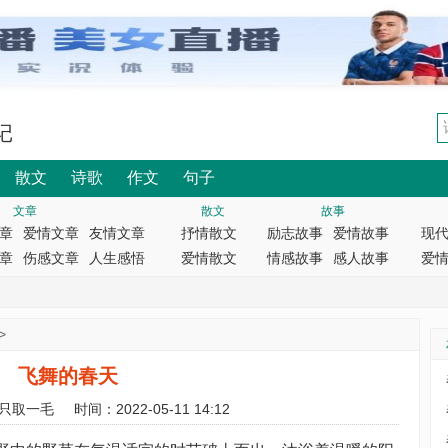
记
散文
诗歌
作文
句子
文章
散文
故事
章
爱情文章
友情文章
抒情散文
励志故事
爱情故事
现
章
伤感文章
人生感悟
爱情散文
情感故事
感人故事
爱
>
飞舞的春天
只取一毛
时间：2022-05-11 14:12