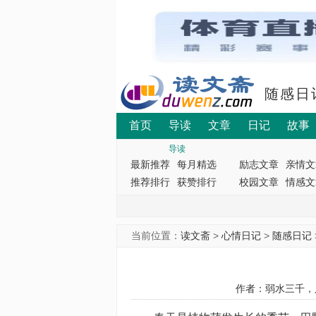
随感日
首页
导读
文章
日记
故事
导读
最新推荐
每月精选
励志文章
亲情文
推荐排行
获赞排行
校园文章
情感文
当前位置：
读文斋
>
心情日记
>
随感日记
作者：弱水三千，