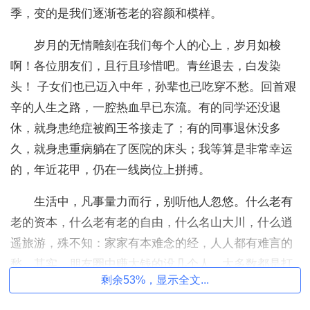
季，变的是我们逐渐苍老的容颜和模样。
岁月的无情雕刻在我们每个人的心上，岁月如梭
啊！各位朋友们，且行且珍惜吧。青丝退去，白发染
头！ 子女们也已迈入中年，孙辈也已吃穿不愁。回首艰
辛的人生之路，一腔热血早已东流。有的同学还没退
休，就身患绝症被阎王爷接走了；有的同事退休没多
久，就身患重病躺在了医院的床头；我等算是非常幸运
的，年近花甲，仍在一线岗位上拼搏。
生活中，凡事量力而行，别听他人忽悠。什么老有
老的资本，什么老有老的自由，什么名山大川，什么逍
遥旅游，殊不知：家家有本难念的经，人人都有难言的
愁。其实，朋友圈中赚大钱的没几个人，大多数都是打
剩余53%，显示全文...
工的穷朋友。莫跟人比、不寻别扭；多点宽容、少点需
求。只要有个好身体，就要快乐过好每一天。