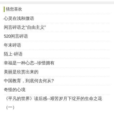
后来的后来，进了城的我们逐渐长大，也从此失去
猜您喜欢
了曾经熟悉的大片土地，渐渐认同了那些为了美化市容
心灵在浅秋微语
而栽种的各类名贵花草树木。但无论时光如何流逝环境
闲言碎语之“自由主义”
如何变迁，那些从小到大存储于脑海中的记忆终究是抹
不掉的，因此随着年龄的增长也就有了一种怀旧的心
520闲言碎语
理，若是有一天能够偶遇或者邂逅了曾经熟悉的东西，
年末碎语
内心自是激动和欢喜的。
陌上·碎语
幸福是一种心态--珍惜拥有
就像这一蓬开在城市小区绿化带里的牵牛花，它虽
不名贵但也无比亲切，像极了我们天真无邪的少年时
美丽是欣赏出来的
代，和青涩懵懂的青春时光，无论在外人的眼里是怎样
中国教育，到底何去何从?
的形象，它都会兀自展示着属于自己的那份灿烂，那份
奇怪的心境
春天………(作者:孤踪碟影)
《平凡的世界》读后感--艰苦岁月下绽开的生命之花
浅秋碎语的散文随笔2
（一）