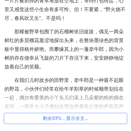
一片片被割掉的青草堆放在空地上，等待打包转运，心
里又感觉这些小生命有多可怜。但！不要紧，“野火烧不
尽，春风吹又生”。不是吗！
那棵被野草包围了的石榴树依旧挺拔，偶见一两朵
鲜红的多层榴花羞涩地探出头来，在整块墨绿色的背景
板中显得格外娇艳。而攀缘其上的一蓬牵牛郎，因为小
树的存在侥幸从飞旋的刀片下存活下来，安安静静地绽
放着自己的笑额。
在我们儿时故乡的田野里，牵牛郎是一种最不起眼
的野花，小伙伴们经常在给牛羊割草的时候顺带划拉在
一起，偶尔有爱美的小丫头儿们采上几朵紫的粉的插在
发间，一群半大小子便站在旁边学着电台里的声音高声
调侃，嗒嘀嗒，嗒嘀嗒，小喇叭开始广播啦！然后就是
剩余93%，显示全文...
相互追打的笑声一片。