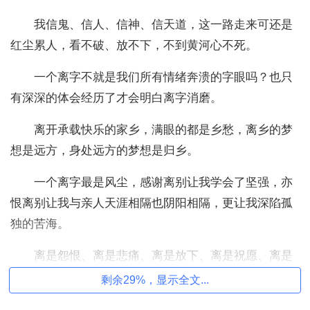
我信鬼、信人、信神、信天道，这一路走来可还是
红尘累人，看不破、放不下，不到黄河心不死。
一个离字不就是我们所有情绪奔溃的字眼吗？也只
有深深的体会经历了才会明白离字消磨。
离开承载快乐的家乡，满眼的都是乡愁，离乡的梦
想是远方，身处远方的梦想是归乡。
一个离字最是风尘，感谢离别让我学会了坚强，亦
恨离别让我与亲人天涯相隔也阴阳相隔，更让我深陷孤
独的苦海。
离是怨恨、离是悲痛、离是放下、离是祝愿、离是
归于自然，我于一场场离别中成长，我们有缘结识，却
剩余29%，显示全文...
终究在人潮人海中永别，虽万分不舍，可天道无情。