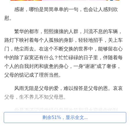
感谢，哪怕是简简单单的一句，也会让人感到欣
慰。
繁华的都市，熙熙攘攘的人群，川流不息的车辆，
路灯下映衬着每个人孤独的身影，轻轻地招手，关上车
门，绝尘而去。在这个不断交换的世界中，能够留在心
中的除了寂寞还有什么？忙忙碌碌的日子里，伴随着每
个人的自我封闭和疲惫的身心，一身“谢谢”成了奢侈，
父母的惦记成了理所当然。
风雨无阻是父母的爱，难以报答是父母的恩。哀哀
父母，生不养儿不知父母恩。
你是否还记得曾经父母用欢笑和泪水迎接你的到
剩余51%，显示全文...
来；是否还记得曾经父母给了你多少呵护与关爱；是否
还记得你生病时，父母是如何的焦急与担忧！是父母给