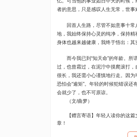
亿。可当他的事业如日中天的时候，
者的意思，只是感叹人生无常，世事
回首人生路，尽管不如意事十常八
地，我始终保持心灵的纯净，保持精
身体也越来越健康，我终于悟出：其
而今我已到“知天命”的年龄。所谓
过，也曾霜过，在泥泞中摸爬滚打，
很长，我还需小心谨慎地行走。因为
恐怕会“逾矩”。年轻的时候犯错误
会就少了，也不可原谅。
（文/曲梦）
【赠言寄语】年轻人读你的这篇文
章！