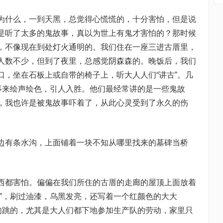
什么，一到天黑，总觉得心慌慌的，十分害怕，但是说
是听了太多的鬼故事，真以为世上有鬼才害怕的？那时候
，不像现在到处灯火通明的。我们住在一座三进古厝里，
人数不少，但到了夜里，总感觉阴森森的。晚饭后，我们
口，坐在石板上或自带的椅子上，听大人人们“讲古”。几
故事来绘声绘色，引人入胜。他们最经常讲的是一些鬼故
，我也许是被鬼故事吓着了，从此心灵受到了永久的伤
有条水沟，上面铺着一块不知从哪里找来的墓碑当桥
。
都害怕。偏偏在我们所住的古厝的走廊的屋顶上面放着
材”，刷过油漆，乌黑发亮，还写着一个红颜色的大大
惊肉跳的，尤其是大人们都下地参加生产队的劳动，家里只