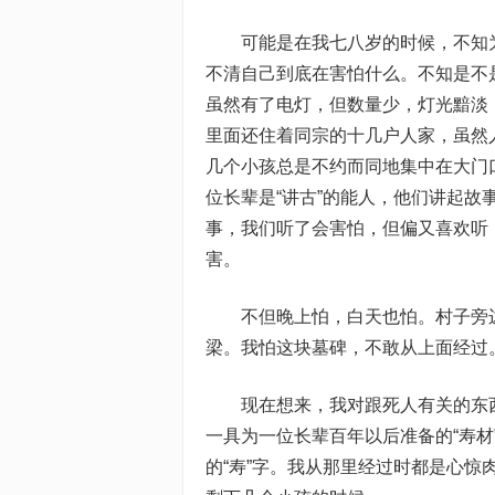
可能是在我七八岁的时候，不知为
不清自己到底在害怕什么。不知是不
虽然有了电灯，但数量少，灯光黯淡
里面还住着同宗的十几户人家，虽然
几个小孩总是不约而同地集中在大门
位长辈是“讲古”的能人，他们讲起
事，我们听了会害怕，但偏又喜欢听
害。
不但晚上怕，白天也怕。村子旁边
梁。我怕这块墓碑，不敢从上面经过
现在想来，我对跟死人有关的东西
一具为一位长辈百年以后准备的“寿
的“寿”字。我从那里经过时都是心