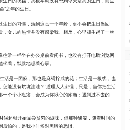
生日的祝福，我根本就没有想到今天是我的生日，而且
命”之年的生日。
生日的习惯，活到这么一个年龄，更不会把生日当回
后，女儿的热情并没有感染我。相反，心里却生起了一丝
往常一样坐在办公桌前看闲书，也没有打开电脑浏览网
地坐着，默默地想着心事。
生活是一团麻，那也是麻绳拧成的花；生活是一根线，也
，怎能没有坑坑洼洼？”道理人人都懂，只是，当你把生活
那一个个小疙瘩，会成为你揪心的疼痛；遇到过不去的
时候起就开始品尝贫穷的滋味，但那种酸涩，随着时间的
到后怕的，是我小时候对黑暗的恐惧。