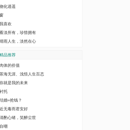
物化逍遥
窗
我喜欢
看淡所有，珍惜拥有
晴雨人生，淡然在心
精品推荐
肉体的价值
茶海无涯、浅悟人生百态
你就是我的未来
衬托
结婚=抢钱？
近无毒而君安好
清酌心绪，笑醉尘世
自嘲