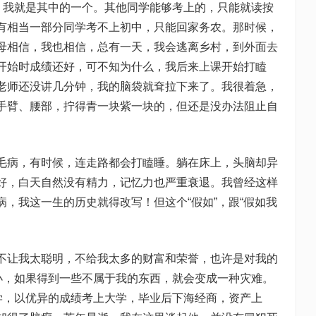
”，我就是其中的一个。其他同学能够考上的，只能就读按
有相当一部分同学考不上初中，只能回家务农。那时候，
母相信，我也相信，总有一天，我会逃离乡村，到外面去
开始时成绩还好，可不知为什么，我后来上课开始打瞌
老师还没讲几分钟，我的脑袋就耷拉下来了。我很着急，
手臂、腰部，拧得青一块紫一块的，但还是没办法阻止自
病，有时候，连走路都会打瞌睡。躺在床上，头脑却异
好，白天自然没有精力，记忆力也严重衰退。我曾经这样
，我这一生的历史就得改写！但这个“假如”，跟“假如我
让我太聪明，不给我太多的财富和荣誉，也许是对我的
太小，如果得到一些不属于我的东西，就会变成一种灾难。
同学，以优异的成绩考上大学，毕业后下海经商，资产上