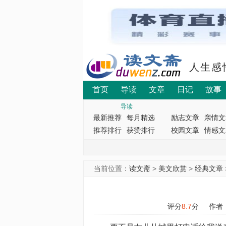
人生感
首页
导读
文章
日记
故事
导读
最新推荐
每月精选
励志文章
亲情文
推荐排行
获赞排行
校园文章
情感文
当前位置：
读文斋
>
美文欣赏
>
经典文章
评分
8.7
分
作者