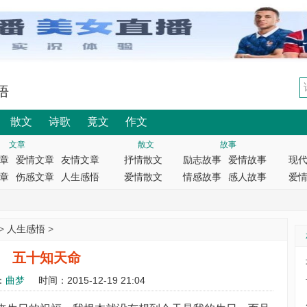
悟
散文
诗歌
竟文
作文
文章
散文
故事
章
爱情文章
友情文章
抒情散文
励志故事
爱情故事
现
章
伤感文章
人生感悟
爱情散文
情感故事
感人故事
爱
>
人生感悟
>
五十知天命
：
曲梦
时间：2015-12-19 21:04