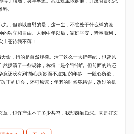
却得了脑瘤，英年早逝。我在这里谈起他，并没有冒犯死
难料。
九，但聊以自慰的是，这一生，不管处于什么样的境
神的独立和自由。人到中年以后，家庭平安，诸事顺利，
实上苍待我不薄！
天命，指的是自然规律。活了这么一大把年纪，也曾风
自然摸清了一些规律，称得上是个“半仙”。但前面的路还
毕竟还没有到“随心所欲而不逾矩”的年龄，一随心所欲，
还有改正的机会，还可原谅；年老的时候犯错误，改过的机
章，也许产生不了多少共鸣，我却感触颇深。真是好文