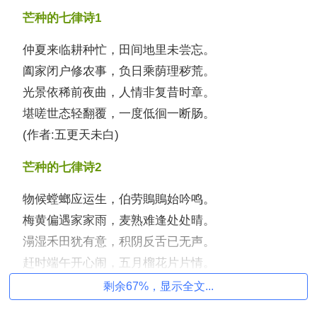
芒种的七律诗1
仲夏来临耕种忙，田间地里未尝忘。
阖家闭户修农事，负日乘荫理秽荒。
光景依稀前夜曲，人情非复昔时章。
堪嗟世态轻翻覆，一度低徊一断肠。
(作者:五更天未白)
芒种的七律诗2
物候螳螂应运生，伯劳鵙鵙始吟鸣。
梅黄偏遇家家雨，麦熟难逢处处晴。
溻湿禾田犹有意，积阴反舌已无声。
赶时端午开心闹，五月榴花片片情。
剩余67%，显示全文...
芒种的七律诗3