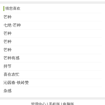
未觉雷鸣水满沟， 野藤青草覆沙丘。
猜您喜欢
园前豌豆连枝熟， 屋后青梅挂果稠。
芒种
小麦登场期雨少， 石榴裁锦把诗留。
汗挥五月勤耕种， 今始农家有黍收。
七绝·芒种
芒种
芒种的七律诗4
芒种
炎炎仲夏麦金黄，布谷声声唤梓桑。
芒种
桃杏嫣红妆野径，杨梅百态满箩筐。
芒种有感
辛勤劳作风烟润，少壮经营草木香。
持节
放眼山川心里喜，丰收在望竞时光。
喜在农忙
芒种的七律诗5
沁园春·铁岭赞
自古农家五月忙，夏收夏种麦登场。
杂感
夜蛙鼓噪催耕穑，布谷啼鸣唤入仓。
与日俱拼流大汗，挑灯酣战傲骄阳。
管理中心
|
手机版
|
电脑版