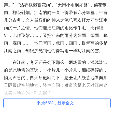
声。”、“沾衣欲湿杏花雨”、“天街小雨润如酥”，梨花带
雨、柳袅斜烟。江南的雨一直下得带有几分氤氲，带有
几分古典，文人墨客们的神来之笔总喜欢抒发着对江南
雨的一片之情。他们能把江南的雨比作牛毛，比作细
针，比作飞絮……，又把江南的雨分为细雨、烟雨、疏
雨、霖雨……，他们写雨，叙雨，画雨，提笔写的多是
江南之雨，却很少见到他们像写雨一样写江南的雪。
在江南，冬天还是会下那么一两场雪的，浅浅淡淡
的是此地雪的基调，一小片儿一小片儿，细细碎碎的，
悄无声息的，自天际翩翩而下，总会让人疑惑地看向那
天际最虚空的地方，轻声自问：难道这是老天对江南这
块美丽地方的一种恩赐？
剩余68%，显示全文...
雪在江南显得非常的珍贵，江南人冬天盼雪，遇见
了雪，仿佛是一种惊喜。江南的初雪，一如小巷里的素