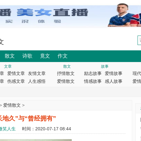
文
散文
诗歌
竟文
作文
文章
散文
故事
章
爱情文章
友情文章
抒情散文
励志故事
爱情故事
现
章
伤感文章
人生感悟
爱情散文
情感故事
感人故事
爱
>
爱情散文
>
长地久”与“曾经拥有”
微笑人生
时间：2020-07-17 08:44