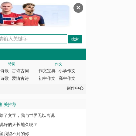
✕
诗词
作文
代诗歌
古诗古词
作文宝典
小学作文
情诗歌
爱情古诗
初中作文
高中作文
创作中心
相关推荐
除了文字，我与世界无以言说
说好的天长地久呢？
望我望不到的你