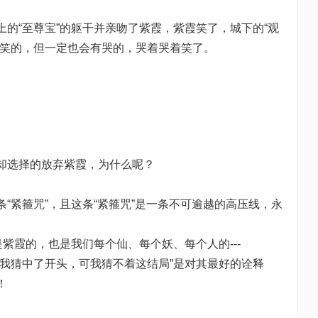
“至尊宝”的躯干并亲吻了紫霞，紫霞笑了，城下的“观
有笑的，但一定也会有哭的，哭着哭着笑了。
选择的放弃紫霞，为什么呢？
紧箍咒”，且这条“紧箍咒”是一条不可逾越的高压线，永
霞的，也是我们每个仙、每个妖、每个人的---
猜中了开头，可我猜不着这结局”是对其最好的诠释
！