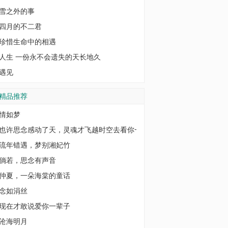
雪之外的事
四月的不二君
珍惜生命中的相遇
人生 一份永不会遗失的天长地久
遇见
精品推荐
情如梦
也许思念感动了天，灵魂才飞越时空去看你一
流年错遇，梦别湘妃竹
倘若，思念有声音
仲夏，一朵海棠的童话
念如涓丝
现在才敢说爱你一辈子
沧海明月