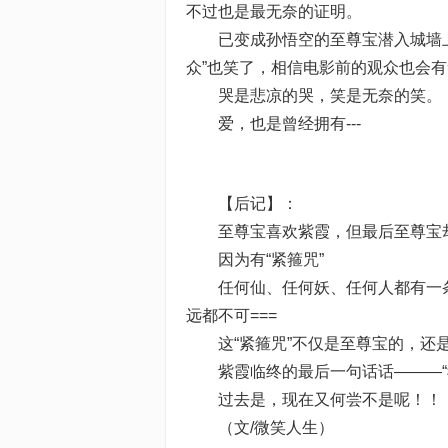
不过也是最无奈的证明。
已变成孙悟空的至尊宝潜入城墙上的
众”也笑了，相信电影前的观众也会
哭是悲凉的哭，笑是无奈的笑。
爱，也是曾经拥有---
【后记】：
至尊宝喜欢紫霞，但最后至尊宝却
因为有“紧箍咒”
任何仙、任何妖、任何人都有一条“
远都不可===
这“紧箍咒”不仅是至尊宝的，还是紫
紫霞临终的最后一句话话———“我
过去是，现在又何尝不是呢！！
（文/微笑人生）