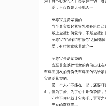
为了自己心爱的人甘愿放弃一切，这
爱，不仅仅是天长地久---
至尊宝是爱紫霞的---
当至尊宝端起紧箍咒准备给自己戴
戴上金箍如何爱你，不戴金箍如
至尊宝在“爱你”与“救你”之间选择
爱，有时候意味着放弃---
至尊宝是爱紫霞的---
当至尊宝以孙悟空的身份出现在牛
至尊宝朋友的身份代至尊宝传话给紫
宝是爱紫霞的。
爱一个人却不能在一起，还要叮嘱
血，但为了爱、为了心中那份挚情，
守护不住的就让它去吧，冥冥之中，
无奈的至尊宝---