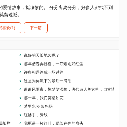
爱情故事，挺凄惨的。 分分离离分分，好多人都找不到
，莫留遗憾。
我喜欢(1)
下一篇
说好的天长地久呢？
那年踏春弄拂柳，一汀烟雨戏红尘
许多相遇终成一场过往
这是为你流下的最后一滴泪
萧萧风雨夜，惊梦复添愁；唐代诗人鱼玄机，自古情字最
那一年，我们笑靥如花
梦里水乡 箫悠扬
红酥手，缘线
我灿烂
我愿是一枚红叶，飘落在你的肩头