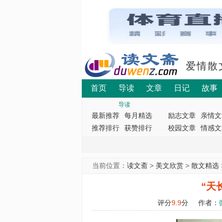
爱情散
首页
导读
文章
日记
故事
导读
最新推荐
每月精选
励志文章
亲情文
推荐排行
获赞排行
校园文章
情感文
当前位置：
读文斋
>
美文欣赏
>
散文精选
“天
评分
9.9
分
作者：