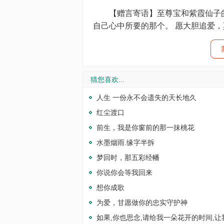
【赠言寄语】至尊宝和紫霞仙子的
自己心中所要的那个。 愿大胆追爱
猜您喜欢...
人生 一份永不会遗失的天长地久
红尘渡口
前生，我是你窗前的那一抹桃花
水墨烟雨.缘字半拆
梦回时，那五彩经幡
你说你会等我回来
想你成歌
为爱，甘愿做你的忠实守护神
如果,你也思念,请给我一朵花开的时间,让