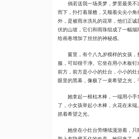
倘若送我一场美梦，梦里最美不
而下，扑打着屋檐，又顺着尖尖小角
外，是被雨水洗礼的花草，他们正诚
伏的山坡，它们和雨珠组成了一幅烟
给画卷增加了丝丝的神秘感。
窗里，有个八九岁模样的女孩，
服，可却很干净。它坐在用小木板钉
前方，前方是小小的灶台，小小的灶
眼里的黑幕，像极了一束希望之光，
她拿起一根枯木棒，一端用小手
了，小女孩举起小木棒，火花在末端
抓着希望之光。
她坐在小灶台旁继续漫游着，只
脸上有隐藏不住的欢喜，她回来了。