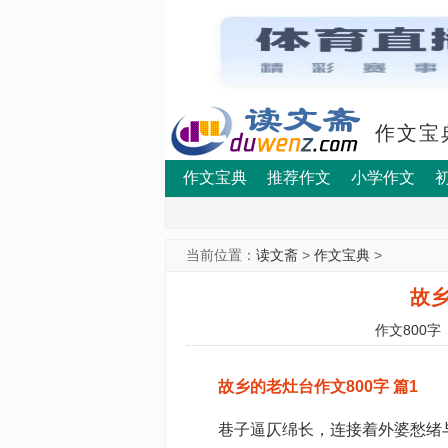
作文宝
作文宝典
推荐作文
小学作文
当前位置：
读文斋
>
作文宝典
>
故乡
作文800字
故乡的老灶台作文800字 篇1
巷子逼仄绵长，连接着外婆愁绪