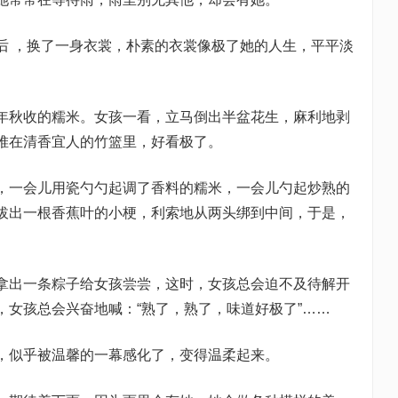
后 ，换了一身衣裳，朴素的衣裳像极了她的人生，平平淡
年秋收的糯米。女孩一看，立马倒出半盆花生，麻利地剥
堆在清香宜人的竹篮里，好看极了。
，一会儿用瓷勺勺起调了香料的糯米，一会儿勺起炒熟的
拔出一根香蕉叶的小梗，利索地从两头绑到中间，于是，
拿出一条粽子给女孩尝尝，这时，女孩总会迫不及待解开
，女孩总会兴奋地喊：“熟了，熟了，味道好极了”……
，似乎被温馨的一幕感化了，变得温柔起来。