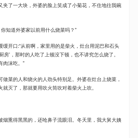
又夹了一大块，外婆的脸上笑成了小菊花，不住地往我碗
，你知道外婆家以前用什么烧菜吗？”
缓缓开口:“从前啊，家里用的是柴火，灶台用泥巴和石头
厨房’，那时的人吃了上顿没下顿，也不讲究怎么烧了。
有肉沫吃。”
可做菜的人和烧火的人劲头特别足。外婆在灶台上烧菜，
火就灭了，那就要用吹火筒吹对着柴火上吹。
。
被烟熏得黑黑的，还呛鼻子流眼泪。冬天里，我大舅大姨
。