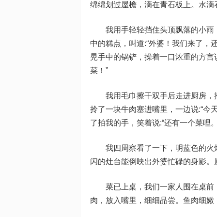
绵绵划过屋檐，滴在青石板上。水滴
我用手轻轻挡住头顶飘落的小雨
中的糕点，叫道:“外婆！我们来了，
晃手中的锅铲，操着一口浓重的方言
菜！”
我用毛巾擦干双手后走进厨房，
拎了一块牛肉塞进嘴里，一边说:“今
了拍我的手，笑着说:“还有一个菜哩
我四周察看了一下，明蓝色的火
闪的灶台能倒映出外婆忙碌的身影。
菜已上桌，我们一家人围在桌前
肉，放入嘴里，细细品尝。鱼肉细嫩