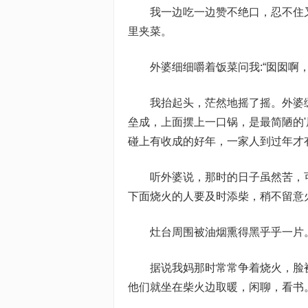
我一边吃一边赞不绝口，忍不住
里夹菜。
外婆细细嚼着饭菜问我:“囡囡啊
我抬起头，茫然地摇了摇。外婆
垒成，上面摆上一口锅，是最简陋的'
碰上有收成的好年，一家人到过年才
听外婆说，那时的日子虽然苦，
下面烧火的人要及时添柴，稍不留意
灶台周围被油烟熏得黑乎乎一片
据说我妈那时常常争着烧火，脸
他们就坐在柴火边取暖，闲聊，看书