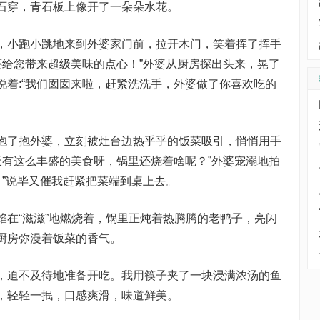
石穿，青石板上像开了一朵朵水花。
，小跑小跳地来到外婆家门前，拉开木门，笑着挥了挥手
还给您带来超级美味的点心！”外婆从厨房探出头来，晃了
说着:“我们囡囡来啦，赶紧洗洗手，外婆做了你喜欢吃的
抱了抱外婆，立刻被灶台边热乎乎的饭菜吸引，悄悄用手
天有这么丰盛的美食呀，锅里还烧着啥呢？”外婆宠溺地拍
。”说毕又催我赶紧把菜端到桌上去。
焰在“滋滋”地燃烧着，锅里正炖着热腾腾的老鸭子，亮闪
厨房弥漫着饭菜的香气。
，迫不及待地准备开吃。我用筷子夹了一块浸满浓汤的鱼
，轻轻一抿，口感爽滑，味道鲜美。