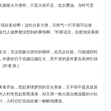
比烧柴火方便些，只是火劲不足，也太费油。当时可贵
你看现在多好啊！这灶台多方便，天然气一打开就可以使
这代人做梦都没想到的事情啊。”外婆说完，欣慰地笑着摇
生活，无法想象出曾经的模样，也无从比较，只能感叹时
，外婆的日子也越过越红火，而不变的是外婆在厨房忙碌
作者:莫.)
美食开始，想起萦绕梦回的舌尖美食，又不得不提及故居
的人时常想起那黑漆漆，却又用一根火柴点燃温暖的小灶
扑，儿时记忆也由此被一帧帧地播放。