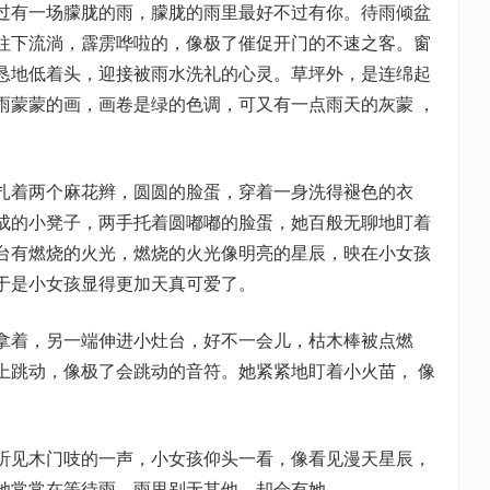
过有一场朦胧的雨，朦胧的雨里最好不过有你。待雨倾盆
往下流淌，霹雳哗啦的，像极了催促开门的不速之客。窗
恳地低着头，迎接被雨水洗礼的心灵。草坪外，是连绵起
雨蒙蒙的画，画卷是绿的色调，可又有一点雨天的灰蒙 ，
扎着两个麻花辫，圆圆的脸蛋，穿着一身洗得褪色的衣
成的小凳子，两手托着圆嘟嘟的脸蛋，她百般无聊地盯着
台有燃烧的火光，燃烧的火光像明亮的星辰，映在小女孩
于是小女孩显得更加天真可爱了。
拿着，另一端伸进小灶台，好不一会儿，枯木棒被点燃
上跳动，像极了会跳动的音符。她紧紧地盯着小火苗， 像
听见木门吱的一声，小女孩仰头一看，像看见漫天星辰，
她常常在等待雨，雨里别无其他，却会有她。