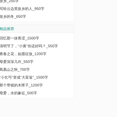
故乡_250字
写给云边里故乡的人_950字
故乡的冬_650字
精品推荐
回忆那一抹青涩_1500字
清明节了，“小黄”你还好吗？_550字
青春之花，如愿绽放_1200字
母爱深深几许_550字
凤凰山之秋_700字
“小乞丐”变成“大富翁”_1500字
那个带锁的木匣子_1200字
母爱，水的象征_500字