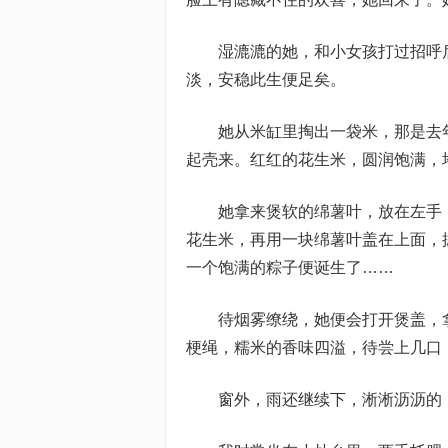
湿漉漉的她，和小女孩打过招呼
淡，安稳此生便足矣。
她从米缸里掏出一袋米，那是去
起壳来。红红的花生米，圆润饱满，
她拿来煲软的绵薯叶，放在左手
花生米，再用一块绵薯叶盖在上面，
一个饱满的粽子便诞生了……
待烟雾缭绕，她便会打开煲盖，
梗绳，糯米的香味四溢，待尝上几口
窗外，雨还继续下，淅淅沥沥的