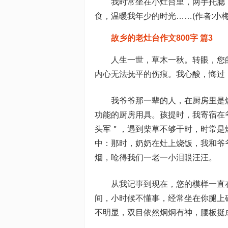
我时常坐在小灶台里，两手托腮
食，温暖我年少的时光……(作者:小梅
故乡的老灶台作文800字 篇3
人生一世，草木一秋。转眼，您
内心无法抚平的伤痕。我心酸，悔过
我爷爷那一辈的人，在厨房里是
功能的厨房用具。孩提时，我寄宿在
头军＂，遇到柴草不够干时，时常是
中：那时，奶奶在灶上烧饭，我和爷
烟，呛得我们一老一小泪眼汪汪。
从我记事到现在，您的模样一直
间，小时候不懂事，经常坐在你腿上
不明显，双目依然炯炯有神，腰板挺