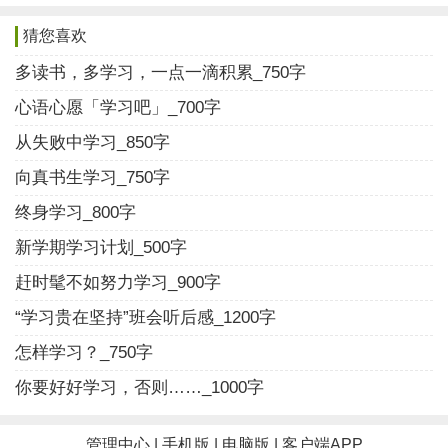
怎样的大人物做怎样的大事，我们可以从身边的小事入
手，可以“勿以善小而不为”，可以像龚自珍“化作春泥更
猜您喜欢
护花”，可以像杜甫“润物细无声”，可以像白居易“岂独善
多读书，多学习，一点一滴积累_750字
一身”。
心语心愿「学习吧」_700字
从失败中学习_850字
他说，我是一块砖，哪里需要我就往哪里填；他
说，自己活着，是为了使别人过的更好；他还说，把有
向真书生学习_750字
限的生命投入到无限的为人民服务之中去。不论你是一
终身学习_800字
滴水，还是一缕光，是一块砖，还是一颗螺丝钉，你可
新学期学习计划_500字
以选择做一个美的自己，也可以选择像雷锋那般“点燃自
赶时髦不如努力学习_900字
己，温暖他人”。
“学习贵在坚持”班会听后感_1200字
雷锋虽然不在了，但是雷锋精神永存人们心间。有
怎样学习？_750字
人“借”你笔，你可以“递”一支；别人“摔倒”了，你可
你要好好学习，否则……_1000字
以“扶”一把；别人“求助”时，你可以“帮助”一下。不求回
报地“赠人玫瑰”会体会到真正的“手有余香”。
管理中心
|
手机版
|
电脑版
|
客户端APP