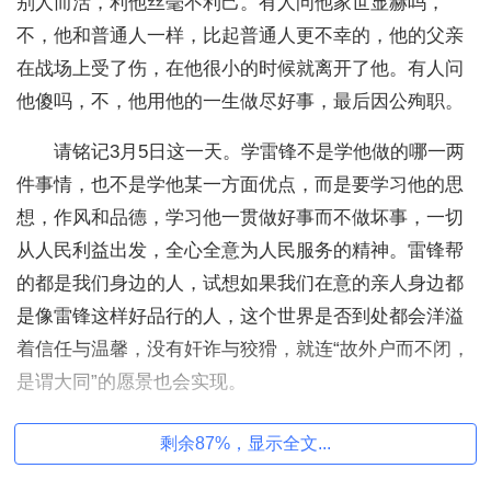
别人而活，利他丝毫不利己。有人问他家世显赫吗，
不，他和普通人一样，比起普通人更不幸的，他的父亲
在战场上受了伤，在他很小的时候就离开了他。有人问
他傻吗，不，他用他的一生做尽好事，最后因公殉职。
请铭记3月5日这一天。学雷锋不是学他做的哪一两
件事情，也不是学他某一方面优点，而是要学习他的思
想，作风和品德，学习他一贯做好事而不做坏事，一切
从人民利益出发，全心全意为人民服务的精神。雷锋帮
的都是我们身边的人，试想如果我们在意的亲人身边都
是像雷锋这样好品行的人，这个世界是否到处都会洋溢
着信任与温馨，没有奸诈与狡猾，就连“故外户而不闭，
是谓大同”的愿景也会实现。
大海不会因为一杯开水的加入而升温，但多一个人
剩余87%，显示全文...
多一种雷锋精神可以多温暖一个人。我们不一定要成为