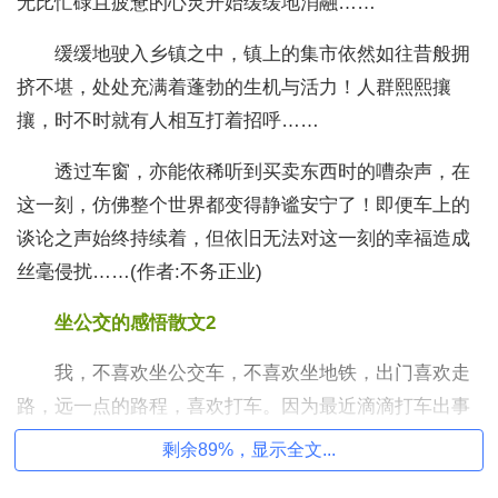
无比忙碌且疲惫的心灵开始缓缓地消融……
缓缓地驶入乡镇之中，镇上的集市依然如往昔般拥
挤不堪，处处充满着蓬勃的生机与活力！人群熙熙攘
攘，时不时就有人相互打着招呼……
透过车窗，亦能依稀听到买卖东西时的嘈杂声，在
这一刻，仿佛整个世界都变得静谧安宁了！即便车上的
谈论之声始终持续着，但依旧无法对这一刻的幸福造成
丝毫侵扰……(作者:不务正业)
坐公交的感悟散文2
我，不喜欢坐公交车，不喜欢坐地铁，出门喜欢走
路，远一点的路程，喜欢打车。因为最近滴滴打车出事
太多，每次也只有抱着侥幸的心理，以为只要打出租车
剩余89%，显示全文...
就会安全。其实这个安全与不安全只是自我保护意识而