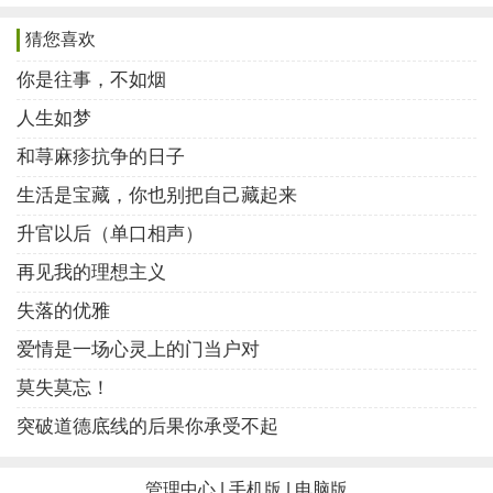
已。我习惯把自己手机里的APP都和最亲密的人绑定在
猜您喜欢
一起，事后，自己也忘记了和谁绑定一起！
你是往事，不如烟
作为一个三无人士，以及没有收入的我，从来不觉
人生如梦
得打车有多贵，可能学校的地理位置比较方便，无论去
和荨麻疹抗争的日子
哪里都比较近。每个月末，也是最贫穷的时候，蹭吃蹭
喝的时候，也会意识到自己平时多么浪费。于是到火车
生活是宝藏，你也别把自己藏起来
站，开始自己百度着坐公交车，再转地铁。对事情喜欢
升官以后（单口相声）
控制的我，总会早早出发两三个小时，哪怕是我坐在人
再见我的理想主义
群拥挤的火车站，也不喜欢匆匆忙忙的赶路，不喜欢那
失落的优雅
种感觉。只有坐上车才是最安心的。哪怕是无聊的等
爱情是一场心灵上的门当户对
待，也是一种享受。
莫失莫忘！
快节奏的生活也不是我所追求的。每次下火车回学
突破道德底线的后果你承受不起
校，总是慢慢悠悠地。尝试着公交车，看着人群。人是
群居动物，可是一个人久了，会很害怕接触外界。有时
管理中心
|
手机版
|
电脑版