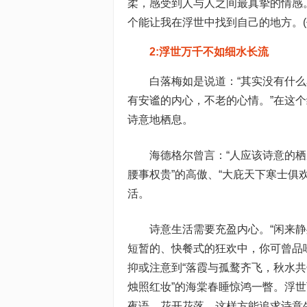
柔，感受到人与人之间最真挚的情感
个能让我在浮世中找到自己的地方。(作
2:浮世万千不如细水长流
白落梅如是说道：“其实没有什
有安谧的内心，不老的心情。”在这个
诗意地栖息。
海德格尔曾言：“人应该诗意的栖
腰事权贵”的高傲、“大庇天下寒士俱
活。
诗意生活需要充盈内心。“闲来
短暂的、快餐式的狂欢中，你可曾品
抑或注意到“落霞与孤鹜齐飞，秋水共
烛照红妆”的海棠春睡惊鸿一瞥。浮
夜语，花开花落，这样方能追求诗意