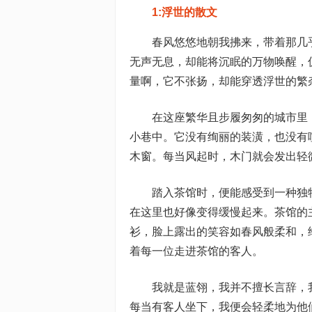
1:浮世的散文
春风悠悠地朝我拂来，带着那几
无声无息，却能将沉眠的万物唤醒，
量啊，它不张扬，却能穿透浮世的繁
在这座繁华且步履匆匆的城市里
小巷中。它没有绚丽的装潢，也没有
木窗。每当风起时，木门就会发出轻
踏入茶馆时，便能感受到一种独
在这里也好像变得缓慢起来。茶馆的
衫，脸上露出的笑容如春风般柔和，
着每一位走进茶馆的客人。
我就是蓝翎，我并不擅长言辞，
每当有客人坐下，我便会轻柔地为他