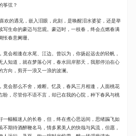
的筝弦？
不喜欢的遇见，嵌入泪眼，此刻，是唤醒泪水婆娑，还是举
续写生命的豪迈与悲观。豪迈时，一枝春，终会点燃春满
惆怅春意阑珊。
，竟会相逢在水尾、江边。曾以为，你扬起远去的轻帆，
无人知道，就在梦落心河，春水回岸那天，我那停泊在心
的方向，剪开一浪又一浪的波澜。
，竟会那么不舍，难断。忆及，春风三月相逢，人面桃花
右盼，尽管你不语不言，却已在我的心院，种下春风与桃
好一幅幅迷人的长卷，但，终在煮心思远间，思绪蹁飞如
虽不期待酒醉鞭名马，情多累美人的快哉与风流，但愿，