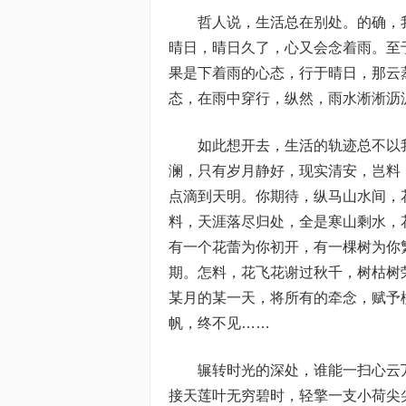
哲人说，生活总在别处。的确，
晴日，晴日久了，心又会念着雨。至
果是下着雨的心态，行于晴日，那云
态，在雨中穿行，纵然，雨水淅淅沥
如此想开去，生活的轨迹总不以
澜，只有岁月静好，现实清安，岂料
点滴到天明。你期待，纵马山水间，
料，天涯落尽归处，全是寒山剩水，
有一个花蕾为你初开，有一棵树为你
期。怎料，花飞花谢过秋千，树枯树
某月的某一天，将所有的牵念，赋予
帆，终不见……
辗转时光的深处，谁能一扫心云
接天莲叶无穷碧时，轻擎一支小荷尖