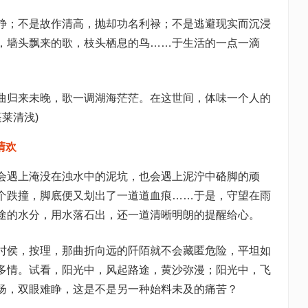
静；不是故作清高，抛却功名利禄；不是逃避现实而沉浸
，墙头飘来的歌，枝头栖息的鸟……于生活的一点一滴
曲归来未晚，歌一调湖海茫茫。在这世间，体味一个人的
莱清浅)
清欢
会遇上淹没在浊水中的泥坑，也会遇上泥泞中硌脚的顽
个跌撞，脚底便又划出了一道道血痕……于是，守望在雨
途的水分，用水落石出，还一道清晰明朗的提醒给心。
时侯，按理，那曲折向远的阡陌就不会藏匿危险，平坦如
多情。试看，阳光中，风起路途，黄沙弥漫；阳光中，飞
扬，双眼难睁，这是不是另一种始料未及的痛苦？