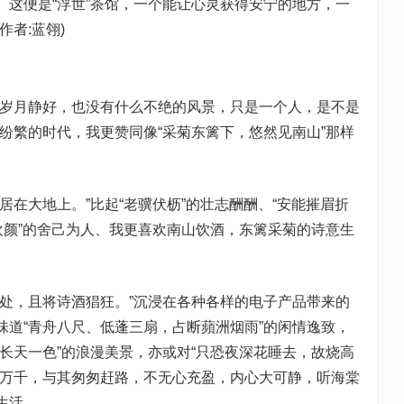
。这便是“浮世”茶馆，一个能让心灵获得安宁的地方，一
者:蓝翎)
么岁月静好，也没有什么不绝的风景，只是一个人，是不是
纷繁的时代，我更赞同像“采菊东篱下，悠然见南山”那样
居在大地上。”比起“老骥伏枥”的壮志酬酬、“安能摧眉折
欢颜”的舍己为人、我更喜欢南山饮酒，东篱采菊的诗意生
静处，且将诗酒猖狂。”沉浸在各种各样的电子产品带来的
味道“青舟八尺、低蓬三扇，占断蘋洲烟雨”的闲情逸致，
长天一色”的浪漫美景，亦或对“只恐夜深花睡去，故烧高
世万千，与其匆匆赶路，不无心充盈，内心大可静，听海棠
生活。