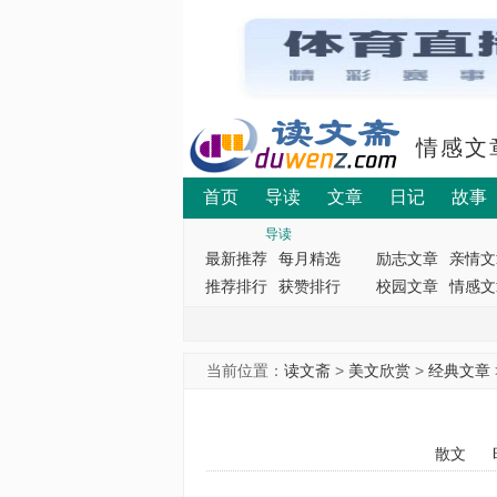
情感文
首页
导读
文章
日记
故事
导读
最新推荐
每月精选
励志文章
亲情文
推荐排行
获赞排行
校园文章
情感文
当前位置：
读文斋
>
美文欣赏
>
经典文章
散文