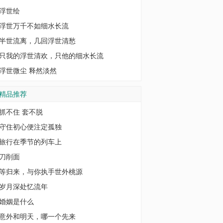
浮世绘
浮世万千不如细水长流
半世流离，几回浮世清愁
只我的浮世清欢，只他的细水长流
浮世微尘 释然淡然
精品推荐
抓不住 套不脱
守住初心便注定孤独
旅行在季节的列车上
刀削面
等归来，与你执手世外桃源
岁月深处忆流年
婚姻是什么
意外和明天，哪一个先来