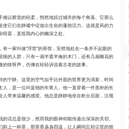
乎难以察觉的轻柔，悄然地掠过城市的每个角落。它那么
促使它们在静谧中绽放出生命的蓬勃活力。这就是风的力
杂喧嚣，直抵我内心的幽深之处。
，有一家叫做“浮世”的茶馆，安然地处在一条并不起眼的
喧闹的人群，只有一扇半遮半掩的木门，还有几扇雕花的
微的吱呀声，仿佛在轻轻诉说着古老的故事。
特的宁静。这里的空气似乎比外面的世界更为清新，时间
主人，是一位叫蓝翎的年青人。他一直穿着一件质朴的长
给人带来温馨的感觉。他总是静静地坐在柜台后面，注视
我的话总是很少，然而我的眼神却能传递出深深的关切。
们斟上一杯茶，那茶香袅袅四溢，让人瞬间忘却尘世的烦