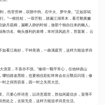
虚利，伤苦劳神，叹隙中驹、石中火、梦中身。”正如苏轼
徐行。”一根拄杖，一双芒鞋，踏遍江湖草木，看尽鹅黄嫩
在缺月疏桐，漏断人静的时候，做那个独自往来的幽人。
蜗角功名、蝇头微利的束缚，幸对清风皓月，苔茵展， 云
不如看江南好，千钟美酒，一曲满庭芳，这样方能追求诗
化大浪里，不喜亦不惧。”修得一颗平常心，任他钟鼎山
，哪怕路途黑暗，也要相信彩虹终将会在云翳后闪现；修
一时之得而窃喜，因一时之失而大悲。
常。只要心怀诗意，以诗意观世，胜似闲庭信步，宠辱不
坦然处之，去留无意，这样方能追求诗意生活。