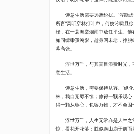
诗意生活需要远离纷扰。“浮躁
所言“莫听穿林打叶声，何妨吟啸且
绿，在一蓑海棠烟雨中放任平生。他
如同缥缈孤鸿影，趁身闲未老，挣脱
幕高张。
浮世万千，与其盲目浪费时光，
意生活。
诗意生活，需要保持从容。“纵
林，我自宠辱不惊；修得一颗乐观心
得一颗从容心，包容万物，才不会因
浮世万千，人生无常亦是人生之
惊，看花开花落；胜似泰山崩于前而