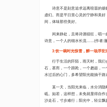
诗意不是刻意追求远离喧嚣的僻
虚幻。而是平日里心灵的宁静和美好
间，体味那些美好。
闲来静处，且将诗酒猖狂，唱一
诗意，一个人的细水长流……(作者:蓬
3:饮一碗时光惊雪，醉一场浮世
行于生活的阡陌，雨天时，我们
石，甚而，一个踉跄，一个趔趄，一
水过后的心门，多希望阳光能抽干路
某一天，当阳光来临，水分消隐
砥。如若，这样想，未免就显得自作
沙走石，寸步难行；阳光中，轻尘飘