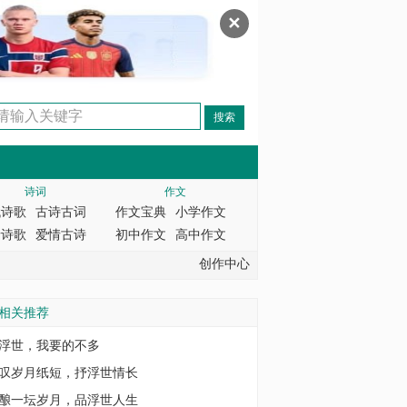
✕
诗词
作文
代诗歌
古诗古词
作文宝典
小学作文
情诗歌
爱情古诗
初中作文
高中作文
创作中心
相关推荐
浮世，我要的不多
叹岁月纸短，抒浮世情长
酿一坛岁月，品浮世人生