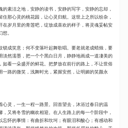
魂的素洁之地，安静的读书，安静的写字，安静的忘却，
留住那心灵的桃花园，让心灵归航。这世上之所以纷杂，
开在岁月里的青莲吧，绽放成喜欢的样子，将灵魂妥帖安
幻想。
纹锁成笑意；何不变落叶起舞歌唱。要老就老成蜡烛，要
用淡然濡墨，把一个个黑白日月，静静地画成一道凄美的
，如看一朵盛开的鲜花。把梦放在前行的路上，不让世俗
用一路的微笑，浅舞时光，紧握安然，让明媚的笑颜永
着心灵，一生一程一路景。回首望去，沐浴过春日的温
馨，又将冬雪的幽欢相迎。在人生路上的每一个阶段中，
以忘怀的事情：有曲折和坎坷；有眼泪和酸心；有感动和