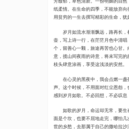
芳馥郁，草色清新。一份明媚的自然
纸柔情。在生命的四季，不能放弃向
用贫穷的一生去撰写精彩的生命，犹
岁月如流水渐渐飘远，路再长，
壶，写上诗一行，在茫茫月色中清唱
个，留善心一颗，旅途再苦也心甘。
意，揽山间夜雨的诗意，将未写完的
枝头肆意涂画，享受这浅淡的安然。
在心灵的黑夜中，我会点燃一盏
声。这个时候，不用面对红尘恩怨，
感到岁月如歌。不必回想，不必叹息
如歌的岁月，命运却无常，要生
面是个坎，也要不屈地走完，哪怕几
世的乡愁，去那属于自己的撒哈拉沙