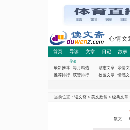
心情文
首页
导读
文章
日记
故事
导读
最新推荐
每月精选
励志文章
亲情文
推荐排行
获赞排行
校园文章
情感文
当前位置：
读文斋
>
美文欣赏
>
经典文章
散文