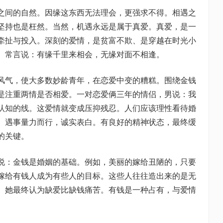
之间的自然。因缘这东西无法理会，更强求不得。相遇之
坚持也是枉然。当然，机遇永远是属于真爱。真爱，是一
牵扯与投入。深刻的爱情，是贫富不欺、是穿越在时光小
。常言说：有缘千里来相会，无缘对面不相逢。
风气，使大多数妙龄青年，在恋爱中变的糟糕。围绕金钱
是注重两情是否相爱。一对恋爱俩三年的情侣，男说：我
认知的线。这爱情就变成压抑残忍。人们应该理性看待婚
。遇事量力而行，诚实表白。有良好的精神状态，最终缓
的关键。
说：金钱是婚姻的基础。例如，美丽的嫁给丑陋的，只要
嫁给有钱人成为有些人的目标。这些人往往造出来的是无
。她最终认为缺爱比缺钱痛苦。有钱是一种占有，与爱情