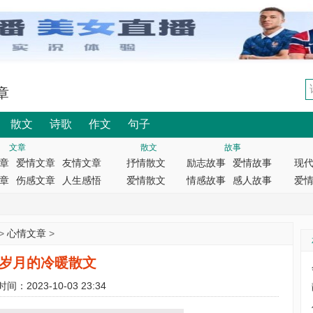
章
散文
诗歌
作文
句子
文章
散文
故事
章
爱情文章
友情文章
抒情散文
励志故事
爱情故事
现
章
伤感文章
人生感悟
爱情散文
情感故事
感人故事
爱
>
心情文章
>
岁月的冷暖散文
时间：2023-10-03 23:34