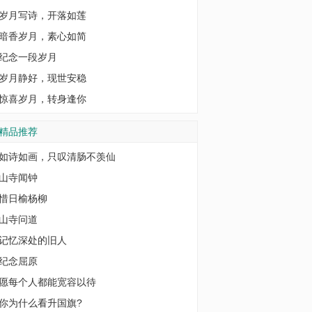
岁月写诗，开落如莲
暗香岁月，素心如简
纪念一段岁月
岁月静好，现世安稳
惊喜岁月，转身逢你
精品推荐
如诗如画，只叹清肠不羡仙
山寺闻钟
惜日榆杨柳
山寺问道
记忆深处的旧人
纪念屈原
愿每个人都能宽容以待
你为什么看升国旗?