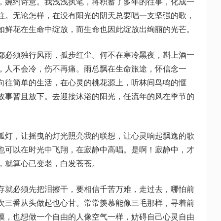
，婉约诗意。我浅浅执笔，将积蓄了多年的往事，化成一
往。无论怎样，在没有阳光的阴天总要唱一支坚强的歌，
如鲜花在生命中绽放，而生命也因此绽放出绚丽的光芒。
都必须独行风雨，孤步红尘。何不在寒冷黑夜，斟上酒一
，人不会冷，伤不再痛。雨总飘在生命旅途，怀信念一
向往简单的生活，在心灵的桃花源上，听林间鸟鸣的惬
故事暂且放下。去迎接沐浴的阳光，任流年的风在季节的
孤灯，让摇曳的灯光照亮我的联想，让心灵响起飘逸的歌
也可以在时光中飞翔，在寂静中高唱。是啊！寂静中，才
，就算心已变老，白发苍苍。
存就必须先把泪擦干，要相信千苦万难，走过去，哪怕前
次三番从头做起也心甘。常常羡慕能像三毛那样，寻着前
漠，也想做一个自由的人像空气一样，妨碍自己心灵自由