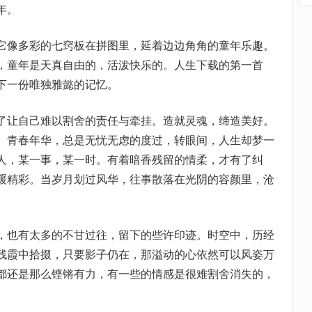
年。
它像多彩的七窍板在拼图里，延着边边角角的童年乐趣。
，童年是天真自由的，活泼快乐的。人生下载的第一首
下一份唯独雅懿的记忆。
了让自己难以割舍的责任与牵挂。造就灵魂，缔造美好。
。青春年华，总是无忧无虑的度过，转眼间，人生却梦一
人，某一事，某一时。有着暗香残留的情柔，才有了纠
缓精彩。当岁月划过风华，往事散落在光阴的容颜里，沧
，也有太多的不甘过往，留下的些许印迹。时空中，历经
残霞中拾掇，只要影子仍在，那溢动的心依然可以风姿万
都还是那么铿锵有力，有一些的情感是很难割舍消失的，