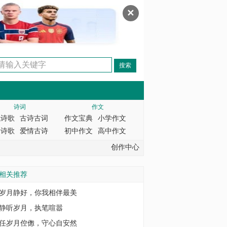
✕
诗词
作文
代诗歌
古诗古词
作文宝典
小学作文
情诗歌
爱情古诗
初中作文
高中作文
创作中心
相关推荐
岁月静好，你我相伴最美
静听岁月，执笔喧嚣
任岁月倥偬，守心自安然