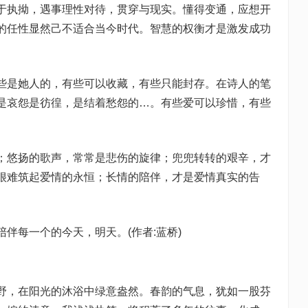
于执拗，遇事理性对待，贯穿与现实。懂得变通，应想开
的任性显然己不适合当今时代。智慧的权衡才是激发成功
些是她人的，有些可以收藏，有些只能封存。在诗人的笔
是哀怨是彷徨，是结着愁怨的…。有些爱可以珍惜，有些
；悠扬的歌声，常常是悲伤的旋律；兜兜转转的艰辛，才
很难筑起爱情的永恒；长情的陪伴，才是爱情真实的告
伴每一个的今天，明天。(作者:蓝桥)
野，在阳光的沐浴中绿意盎然。春韵的气息，犹如一股芬