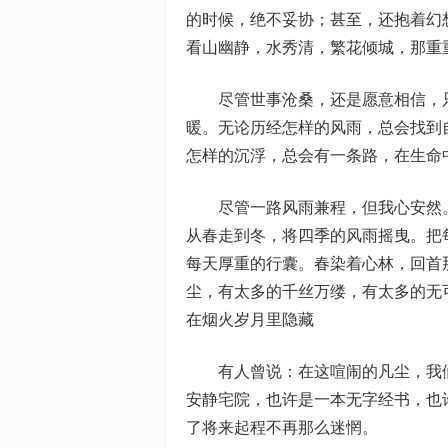
的时候，绝不妥协；甚至，还抱着幻
看山幽静，水秀清，繁花倾城，那重
尽管世事沧桑，还是愿意相信，
暖。无论历经怎样的风雨，总会找到
怎样的沉浮，总会有一条路，在生命
尽管一路风雨兼程，但我心安然
从春走到冬，将四季的风雨摇曳。把
每天厚重的行囊。春染着心林，回首
尘，有太多的千丝万缕，有太多的无
在烟火岁月里隐藏
有人曾说：在这喧闹的凡尘，我
安静宅院，也许是一本无字经书，也
了将来起程不再那么迷惘。