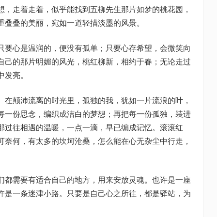
想，走着走着，似乎能找到五柳先生那片如梦的桃花园，
重叠叠的美丽，宛如一道轻描淡墨的风景。
只要心是温润的，便没有孤单；只要心存希望，会微笑向
自己的那片明媚的风光，桃红柳新，相约于春；无论走过
中发亮。
。在颠沛流离的时光里，孤独的我，犹如一片流浪的叶，
每一份思念，编织成洁白的梦想；再把每一份孤独，装进
那过往相遇的温暖，一点一滴，早已编成记忆。滚滚红
可奈何，有太多的坎坷沧桑，怎么能在心无杂尘中行走，
们都需要有适合自己的地方，用来安放灵魂。也许是一座
许是一条迷津小路。只要是自己心之所往，都是驿站，为