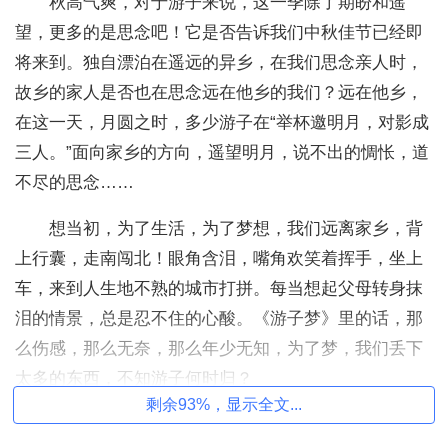
秋高气爽，对于游子来说，这一季除了期盼和遥
望，更多的是思念吧！它是否告诉我们中秋佳节已经即
将来到。独自漂泊在遥远的异乡，在我们思念亲人时，
故乡的家人是否也在思念远在他乡的我们？远在他乡，
在这一天，月圆之时，多少游子在“举杯邀明月，对影成
三人。”面向家乡的方向，遥望明月，说不出的惆怅，道
不尽的思念……
想当初，为了生活，为了梦想，我们远离家乡，背
上行囊，走南闯北！眼角含泪，嘴角欢笑着挥手，坐上
车，来到人生地不熟的城市打拼。每当想起父母转身抹
泪的情景，总是忍不住的心酸。《游子梦》里的话，那
么伤感，那么无奈，那么年少无知，为了梦，我们丢下
太多的东西，不知游子何时归？
剩余93%，显示全文...
中秋佳节，月圆之夜，有人欢喜，有人愁，又有多