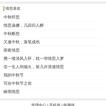
少人懂得这一天一夜的离殇。站在窗前，遥望星空，月
真的很圆，就像一个圆桌，一家人坐在桌前有说有笑，
猜您喜欢
对于游子的我们，那暂时只是一种幻想，一种希望与奢
中秋怀思
望。此时此刻，才明白古人那种浓浓的思念与邀月做伴
情思袅娜，几回归人醉
的惆怅。夜后，如果一家人在一起，共度中秋佳节，会
中秋断想
不会仰起脸，笑得像满月呢？我想，应该是的！
又逢中秋，落笔成伤
在车马如龙的城市，灯光闪烁的夜晚，那千万扇的
雨夜情思
窗户，有没有哪一扇是属于我们的，想着他们合家欢乐
携一缕清风入怀，枕一帘情思入梦
的笑容，心里总有些不是滋味，是羡慕，还是心酸？无
尝一生人间烟火，留几许浪漫情思
可奈何的笑了笑，遥举酒杯，看着明月，想起亲人，一
我的中秋节
饮而下！明天又是奔波的一天，生活照旧，岁月依然！
写在中秋节之前
终有一天，我不再孤独，不再羡慕，不再漂泊不
睐雨情思
定，不再让父母亲人在每个节日里盼望，不再让自己遥
望。拼搏才是我的出路，为了亲人，为了自己，忍受一
管理中心
|
手机版
|
电脑版