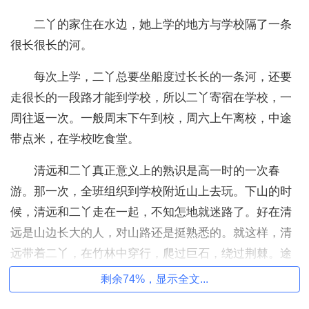
二丫的家住在水边，她上学的地方与学校隔了一条
很长很长的河。
每次上学，二丫总要坐船度过长长的一条河，还要
走很长的一段路才能到学校，所以二丫寄宿在学校，一
周往返一次。一般周末下午到校，周六上午离校，中途
带点米，在学校吃食堂。
清远和二丫真正意义上的熟识是高一时的一次春
游。那一次，全班组织到学校附近山上去玩。下山的时
候，清远和二丫走在一起，不知怎地就迷路了。好在清
远是山边长大的人，对山路还是挺熟悉的。就这样，清
远带着二丫，在竹林中穿行，爬过巨石，绕过荆棘。途
中有一个危险的路段，二丫有些怕，不敢过去。清远拉
剩余74%，显示全文...
着二丫的手拽着她，小心翼翼地走过那一段危险的路。